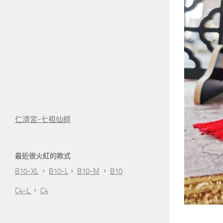
仁濟宮-七祖仙師
最近很火紅的款式
B10-XL
，
B10-L
，
B10-M
，
B10
C4-L
，
C4