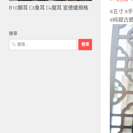
B10獅耳 C3象耳 C4龍耳 宣德爐規格
#五寸 #
#純銀古
搜尋
搜
尋
關
鍵
字: