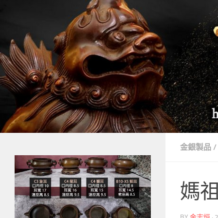
Skip to content
金銀製品
/
媽
BY
金志烜
·