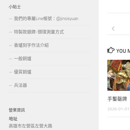
小貼士
我們的專屬Line帳號：@jinsisyuan
特製款銀牌-頸環測量方式
香爐刻字作法介紹
YOU M
一般銅爐
優質銅爐
兵法器
手鏨罄牌
2026-01-01
營業資訊
地址
高雄市左營區左營大路