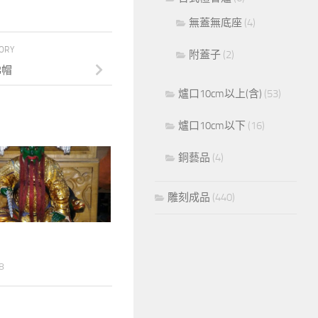
無蓋無底座
(4)
TORY
附蓋子
(2)
佛帽
爐口10cm以上(含)
(53)
爐口10cm以下
(16)
銅藝品
(4)
雕刻成品
(440)
8