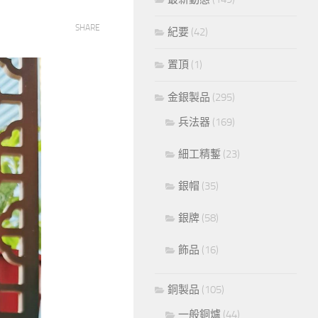
SHARE
紀要
(42)
置頂
(1)
金銀製品
(295)
兵法器
(169)
細工精鏨
(23)
銀帽
(35)
銀牌
(58)
飾品
(16)
銅製品
(105)
一般銅爐
(44)