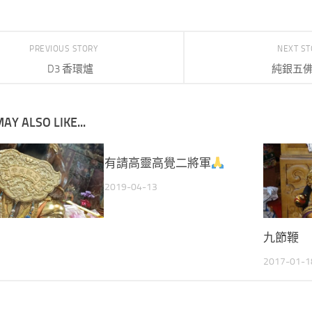
PREVIOUS STORY
NEXT S
D3 香環爐
純銀五
AY ALSO LIKE...
有請高靈高覺二將軍
2019-04-13
九節鞭
2017-01-1