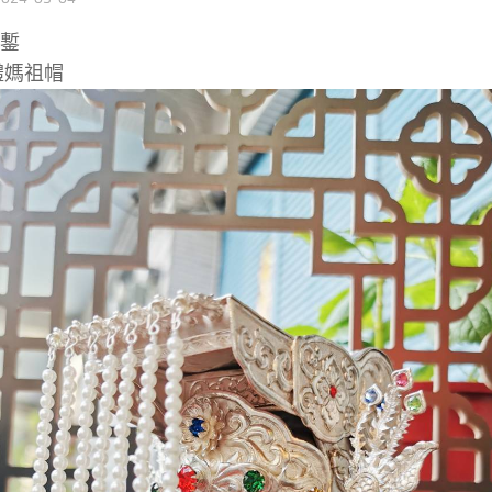
手鏨
體媽祖帽