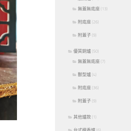
無蓋無底座
(13)
附底座
(26)
附蓋子
(9)
優質銅爐
(50)
無蓋無底座
(7)
獸型爐
(4)
附底座
(36)
附蓋子
(9)
其他爐款
(1)
台式檀香爐
(6)