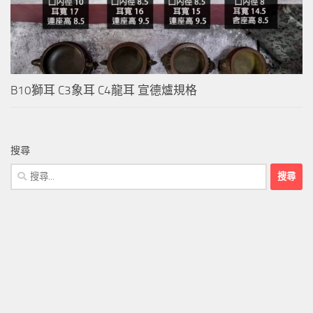
B10獅耳 C3象耳 C4龍耳 宣德爐規格
搜尋
搜
尋
關
鍵
字: