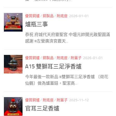
優質銅爐
/
銅製品
/
附底座
2026-01-01
爐瓶三事
恭祝 府城代天府靈聖宮 中壇元帥開光啟聖圓滿
感謝 #左營廣濟宮震天...
優質銅爐
/
銅製品
/
附底座
/
附蓋子
2026-01-01
A15 雙獅耳三足淨香爐
今年最後一款新品 #雙獅耳三足淨香爐 〔荷花
仙鶴〕做為爐蓋鈕，聖潔高...
優質銅爐
/
附底座
/
附蓋子
2025-11-12
官耳三足香爐