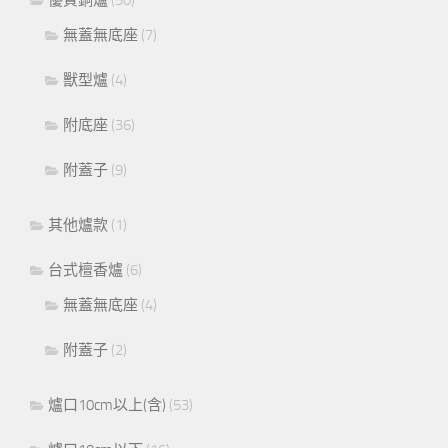
無蓋無底座
(7)
獸型爐
(4)
附底座
(36)
附蓋子
(9)
其他爐款
(1)
台式檀香爐
(6)
無蓋無底座
(4)
附蓋子
(2)
爐口10cm以上(含)
(53)