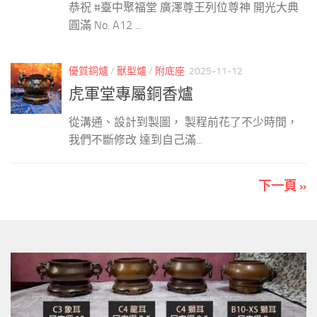
恭祝 #臺中聚福堂 廣澤尊王列位尊神 開光大典
圓滿 No. A12 ...
優質銅爐
/
獸型爐
/
附底座
2025-11-12
虎軍堂專屬銅香爐
從溝通、設計到製圖， 製程前花了不少時間，
我們不斷修改 達到自己滿...
下一頁 »