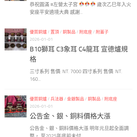
恭祝圓滿 #左營太子宮
歲次乙巳年入火
安座平安遶境大典 感謝...
優質銅爐
/
置頂
/
銅製品
/
附底座
/
附蓋子
2026-01-01
B10獅耳 C3象耳 C4龍耳 宣德爐規
格
三寸系列 售價: NT. 7000 四寸系列 售價: NT.
160...
優質銅爐
/
兵法器
/
金銀製品
/
銅製品
/
附底座
2026-01-01
公告金、銀、銅料價格大漲
公告金、銀、銅料價格大漲 明年元旦起全面調
整， 至2025年底前未付...