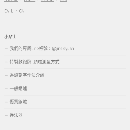
C4-L
，
C4
小貼士
我們的專屬Line帳號：@jinsisyuan
特製款銀牌-頸環測量方式
香爐刻字作法介紹
一般銅爐
優質銅爐
兵法器