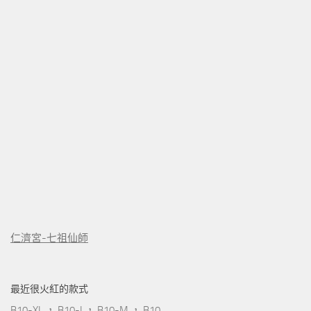
仁濟宮-七祖仙師
最近很火紅的款式
B10-XL
，
B10-L
，
B10-M
，
B10