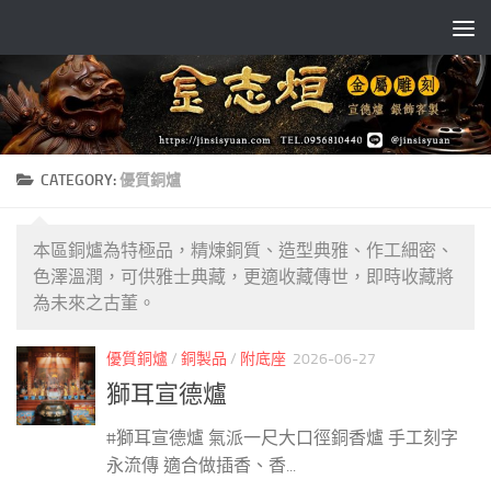
Skip to content
CATEGORY:
優質銅爐
本區銅爐為特極品，精煉銅質、造型典雅、作工細密、
色澤溫潤，可供雅士典藏，更適收藏傳世，即時收藏將
為未來之古董。
優質銅爐
/
銅製品
/
附底座
2026-06-27
獅耳宣德爐
#獅耳宣德爐 氣派一尺大口徑銅香爐 手工刻字
永流傳 適合做插香、香...