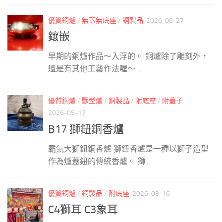
優質銅爐
/
無蓋無底座
/
銅製品
2026-06-27
鑲嵌
早期的銅爐作品～入浮的。 銅爐除了雕刻外，
還是有其他工藝作法喔～ ...
優質銅爐
/
獸型爐
/
銅製品
/
附底座
/
附蓋子
2026-05-17
B17 獅鈕銅香爐
霸氣大獅鈕銅香爐 獅鈕香爐是一種以獅子造型
作為爐蓋鈕的傳統香爐。 獅...
優質銅爐
/
銅製品
/
附底座
2026-03-16
C4獅耳 C3象耳