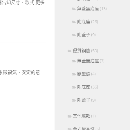
請告知尺寸、款式 更多
無蓋無底座
(13)
附底座
(26)
附蓋子
(9)
優質銅爐
(50)
無蓋無底座
(7)
 象徵福氣、安定的意
獸型爐
(4)
附底座
(36)
附蓋子
(9)
其他爐款
(1)
台式檀香爐
(6)