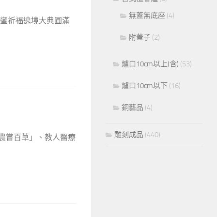
無蓋無底座
(4)
回鑾祈福遶境大典圓滿
附蓋子
(2)
爐口10cm以上(含)
(53)
爐口10cm以下
(16)
銅藝品
(4)
雕刻成品
(440)
神農嘗百草」、教人醫療