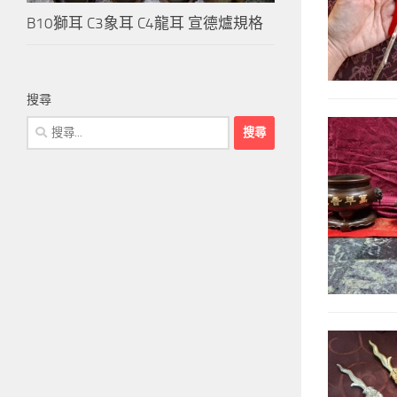
B10獅耳 C3象耳 C4龍耳 宣德爐規格
搜尋
搜
尋
關
鍵
字: