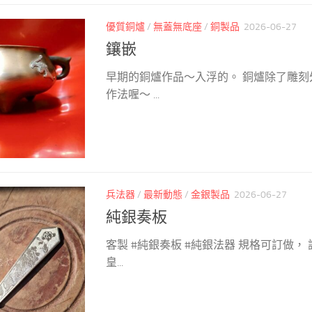
優質銅爐
/
無蓋無底座
/
銅製品
2026-06-27
鑲嵌
早期的銅爐作品～入浮的。 銅爐除了雕刻
作法喔～ ...
兵法器
/
最新動態
/
金銀製品
2026-06-27
純銀奏板
客製 #純銀奏板 #純銀法器 規格可訂做，
皇...