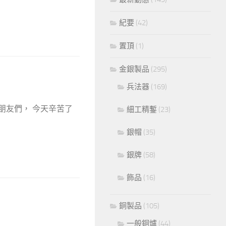
紀要
(42)
置頂
(1)
金銀製品
(295)
兵法器
(169)
朋友們， 今天辛苦了
細工精鏨
(23)
銀帽
(35)
銀牌
(58)
飾品
(16)
銅製品
(105)
一般銅爐
(44)