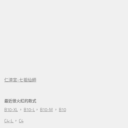
仁濟宮-七祖仙師
最近很火紅的款式
B10-XL
，
B10-L
，
B10-M
，
B10
C4-L
，
C4