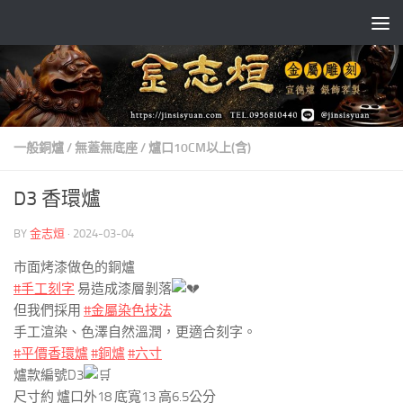
Skip to content
一般銅爐
/
無蓋無底座
/
爐口10CM以上(含)
D3 香環爐
BY
金志烜
·
2024-03-04
市面烤漆做色的銅爐
#手工刻字
易造成漆層剝落
但我們採用
#金屬染色技法
手工渲染、色澤自然溫潤，更適合刻字。
#平價香環爐
#銅爐
#六寸
爐款編號D3
尺寸約 爐口外18 底寬13 高6.5公分