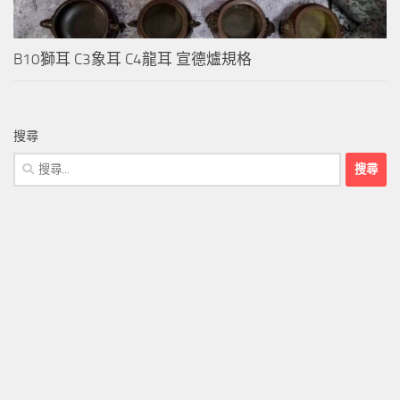
B10獅耳 C3象耳 C4龍耳 宣德爐規格
搜尋
搜
尋
關
鍵
字: