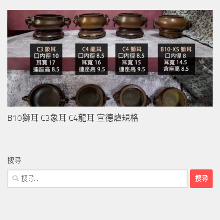
B10獅耳 C3象耳 C4龍耳 宣德爐規格
搜尋
搜
尋
關
鍵