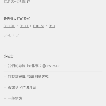
仁濟宮-七祖仙師
最近很火紅的款式
B10-XL
，
B10-L
，
B10-M
，
B10
C4-L
，
C4
小貼士
我們的專屬Line帳號：@jinsisyuan
特製款銀牌-頸環測量方式
香爐刻字作法介紹
一般銅爐