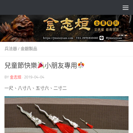
Skip to content
兵法器
/
金銀製品
兒童節快樂
小朋友專用
BY
金志烜
·
2019-04-04
一尺、八寸八、五寸六、二寸二