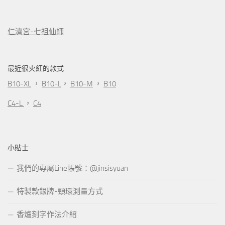
仁濟宮-七祖仙師
最近很火紅的款式
B10-XL
，
B10-L
，
B10-M
，
B10
C4-L
，
C4
小貼士
我們的專屬Line帳號：@jinsisyuan
特製款銀牌-頸環測量方式
香爐刻字作法介紹