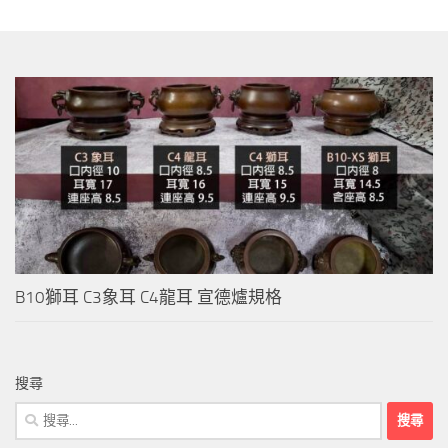
B10獅耳 C3象耳 C4龍耳 宣德爐規格
搜尋
搜
尋