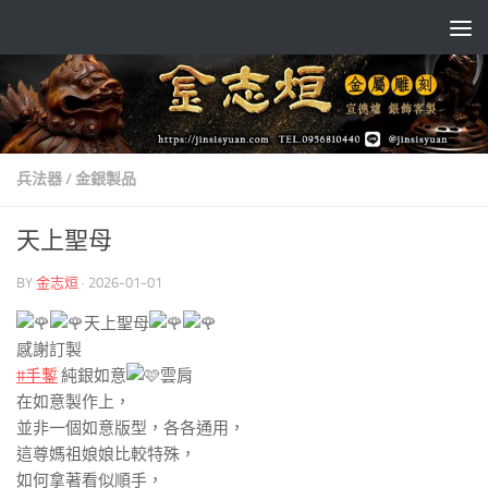
Skip to content
兵法器
/
金銀製品
天上聖母
BY
金志烜
·
2026-01-01
天上聖母
感謝訂製
#手鏨
純銀如意
雲肩
在如意製作上，
並非一個如意版型，各各通用，
這尊媽祖娘娘比較特殊，
如何拿著看似順手，