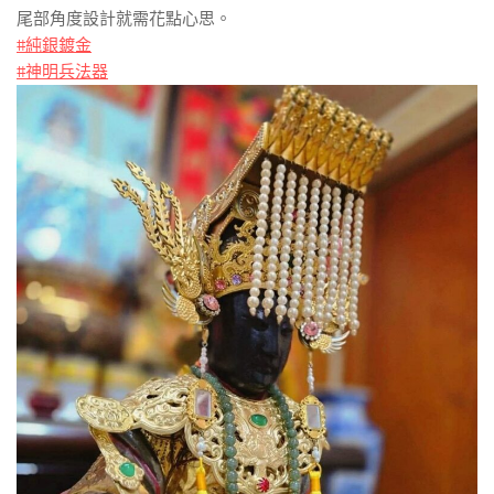
尾部角度設計就需花點心思。
#純銀鍍金
#神明兵法器