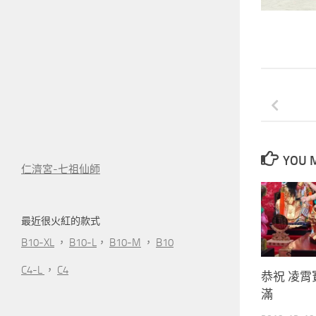
YOU M
仁濟宮-七祖仙師
最近很火紅的款式
B10-XL
，
B10-L
，
B10-M
，
B10
C4-L
，
C4
恭祝 凌霄
滿