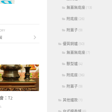
無蓋無底座
(13)
附底座
(26)
附蓋子
(9)
TORY
製
優質銅爐
(50)
無蓋無底座
(7)
獸型爐
(4)
附底座
(36)
附蓋子
(9)
會：T2
其他爐款
(1)
4
台式檀香爐
(6)