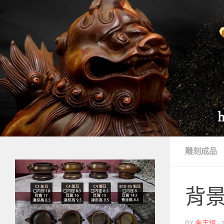
Skip to content
雕刻成品
背
BY
金志烜
·