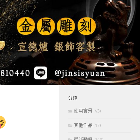
分類
使用實景
(43)
其他作品
(17)
最新動態
(149)