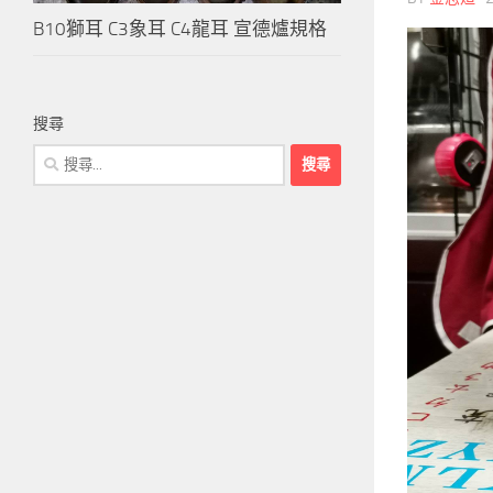
B10獅耳 C3象耳 C4龍耳 宣德爐規格
搜尋
搜
尋
關
鍵
字: