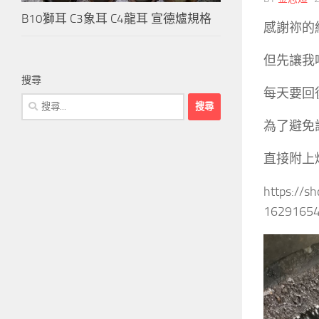
B10獅耳 C3象耳 C4龍耳 宣德爐規格
感謝祢的
但先讓我
搜尋
每天要回
搜
尋
為了避免
關
鍵
直接附上
字:
https://
16291654