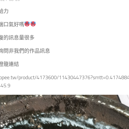
給力
喘口氣好嗎
復的訊息量很多
詢問非我們的作品訊息
燈籠連結
shopee.tw/product/4173600/11430447376?smtt=0.417488
45.9