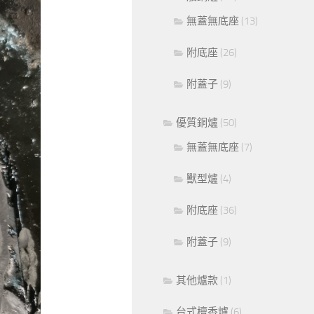
無蓋無底座
(13)
附底座
(26)
附蓋子
(9)
優質銅爐
(50)
無蓋無底座
(7)
獸型爐
(4)
附底座
(36)
附蓋子
(9)
其他爐款
(1)
台式檀香爐
(6)