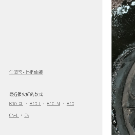
仁濟宮-七祖仙師
最近很火紅的款式
B10-XL
，
B10-L
，
B10-M
，
B10
C4-L
，
C4