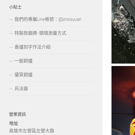
小貼士
我們的專屬Line帳號：@jinsisyuan
特製款銀牌-頸環測量方式
香爐刻字作法介紹
一般銅爐
優質銅爐
兵法器
營業資訊
地址
高雄市左營區左營大路