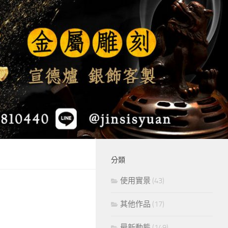
分類
使用實景
(43)
其他作品
(17)
最新動態
(149)