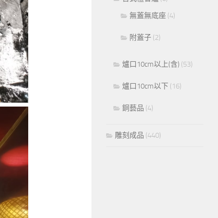
無蓋無底座
(4)
附蓋子
(2)
爐口10cm以上(含)
(53)
爐口10cm以下
(16)
銅藝品
(4)
雕刻成品
(440)