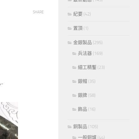
SHARE
紀要
(42)
置頂
(1)
金銀製品
(295)
兵法器
(169)
細工精鏨
(23)
銀帽
(35)
4-
銀牌
(58)
飾品
(16)
銅製品
(105)
一般銅爐
(44)