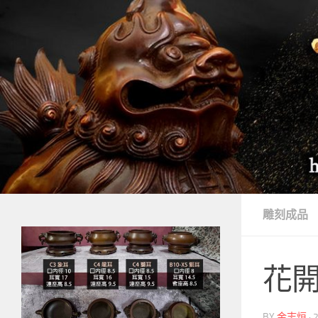
Skip to content
雕刻成品
花
BY
金志烜
·