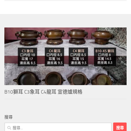
B10獅耳 C3象耳 C4龍耳 宣德爐規格
搜尋
搜