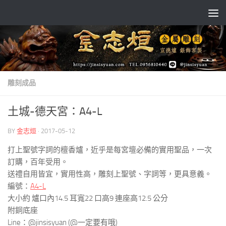
Skip to content
雕刻成品
土城-德天宮：A4-L
BY
金志烜
·
2017-05-12
打上聖號字詞的檀香爐，近乎是每宮壇必備的實用聖品，一次
訂購，百年受用。
送禮自用皆宜，實用性高，雕刻上聖號、字詞等，更具意義。
編號：
A4-L
大小約 爐口內14.5 耳寬22 口高9 連座高12.5 公分
附銅底座
Line：@jinsisyuan (@一定要有哦)