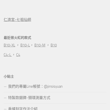
仁濟宮-七祖仙師
最近很火紅的款式
B10-XL
，
B10-L
，
B10-M
，
B10
C4-L
，
C4
小貼士
我們的專屬Line帳號：@jinsisyuan
特製款銀牌-頸環測量方式
香爐刻字作法介紹