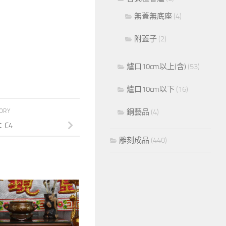
無蓋無底座
(4)
附蓋子
(2)
爐口10cm以上(含)
(53)
爐口10cm以下
(16)
銅藝品
(4)
TORY
C4
雕刻成品
(440)