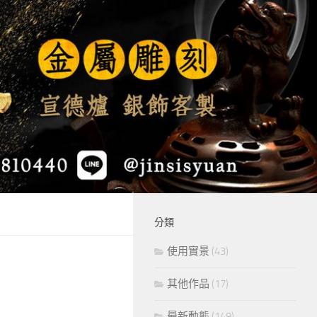
分類
使用實景
(43)
其他作品
(17)
最新動態
(149)