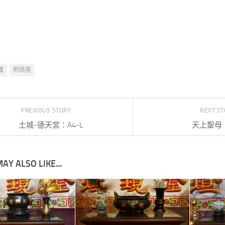
爐
附底座
PREVIOUS STORY
NEXT S
土城-德天宮：A4-L
天上聖母：
AY ALSO LIKE...