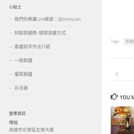
小貼士
我們的專屬Line帳號：@jinsisyuan
特製款銀牌-頸環測量方式
Tags:
宣德
香爐刻字作法介紹
一般銅爐
優質銅爐
兵法器
YOU M
營業資訊
地址
高雄市左營區左營大路