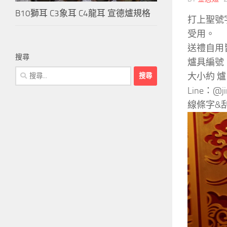
B10獅耳 C3象耳 C4龍耳 宣德爐規格
打上聖號
受用。
送禮自用
搜尋
爐具編號
搜
大小約 爐
尋
Line：@j
關
線條字&
鍵
字: