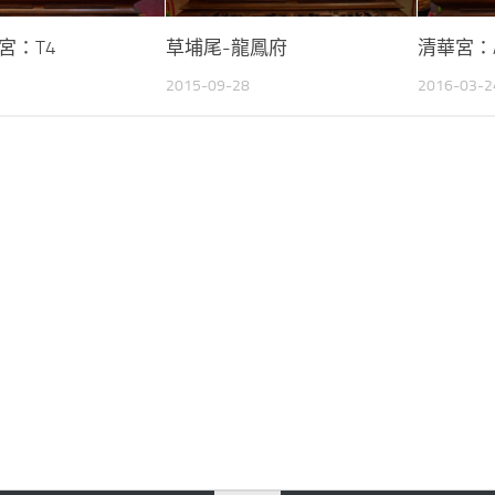
宮：T4
草埔尾-龍鳳府
清華宮：A
2015-09-28
2016-03-2