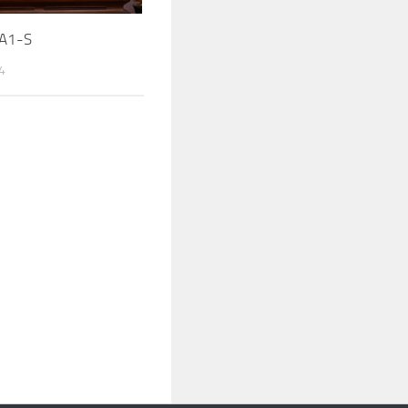
1-S
4