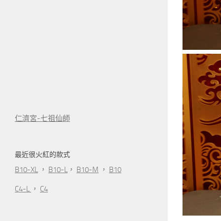
仁濟宮-七祖仙師
最近很火紅的款式
B10-XL
，
B10-L
，
B10-M
，
B10
C4-L
，
C4