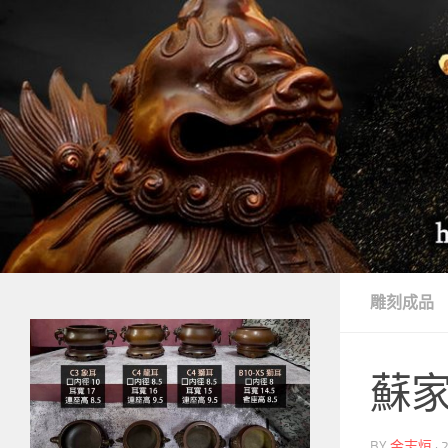
Skip to content
雕刻成品
蘇家
BY
金志烜
·