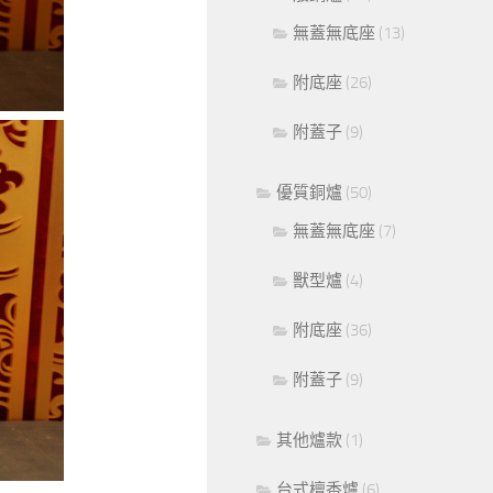
無蓋無底座
(13)
附底座
(26)
附蓋子
(9)
優質銅爐
(50)
無蓋無底座
(7)
獸型爐
(4)
附底座
(36)
附蓋子
(9)
其他爐款
(1)
台式檀香爐
(6)