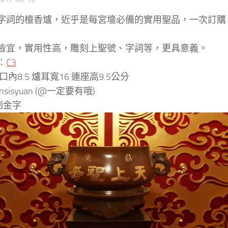
字詞的檀香爐，近乎是每宮壇必備的實用聖品，一次訂購
皆宜，實用性高，雕刻上聖號、字詞等，更具意義。
：
C3
口內8.5 爐耳寬16 連座高9.5公分
insisyuan (@一定要有哦)
刮金字