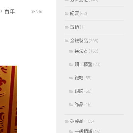
，百年
SHARE
紀要
(42)
置頂
(1)
金銀製品
(295)
兵法器
(169)
細工精鏨
(23)
銀帽
(35)
銀牌
(58)
飾品
(16)
銅製品
(105)
一般銅爐
(44)