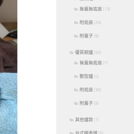
無蓋無底座
(13)
附底座
(26)
附蓋子
(9)
優質銅爐
(50)
無蓋無底座
(7)
獸型爐
(4)
附底座
(36)
附蓋子
(9)
其他爐款
(1)
台式檀香爐
(6)