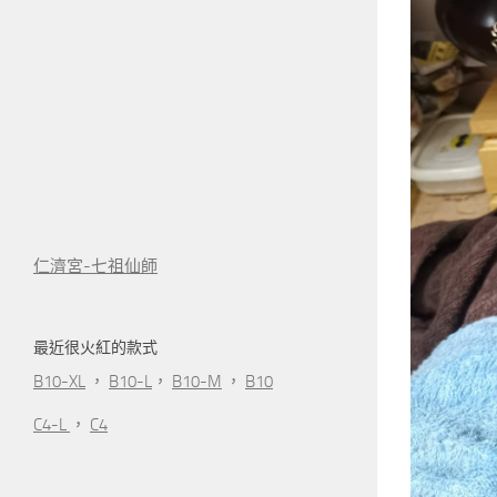
仁濟宮-七祖仙師
最近很火紅的款式
B10-XL
，
B10-L
，
B10-M
，
B10
C4-L
，
C4