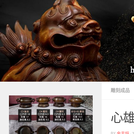
Skip to content
雕刻成品
心雄
BY
金志烜
·