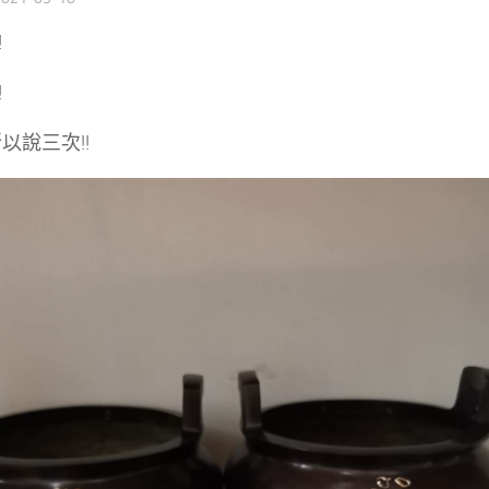
!
!
所以說三次!!