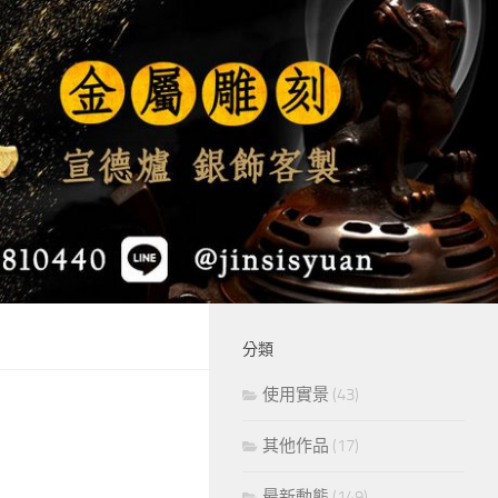
分類
使用實景
(43)
其他作品
(17)
最新動態
(149)