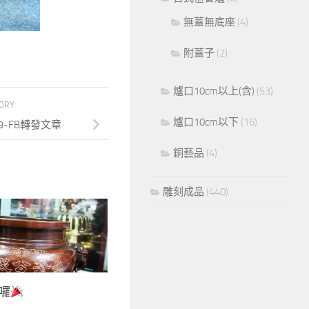
無蓋無底座
(4)
附蓋子
(2)
爐口10cm以上(含)
(53)
TORY
爐口10cm以下
(16)
7:39-FB轉發文章
銅藝品
(4)
雕刻成品
(440)
囉