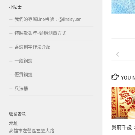
小貼士
我們的專屬Line帳號：@jinsisyuan
特製款銀牌-頸環測量方式
香爐刻字作法介紹
一般銅爐
優質銅爐
YOU M
兵法器
營業資訊
地址
吳府千歲：
高雄市左營區左營大路