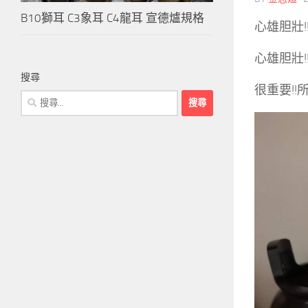
B10獅耳 C3象耳 C4龍耳 宣德爐規格
心雄胆壯!
心雄胆壯!
搜尋
很重要!!
搜
尋
關
鍵
字: