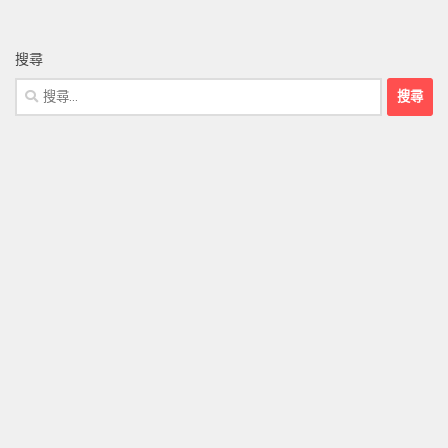
搜尋
搜
尋
關
鍵
字: