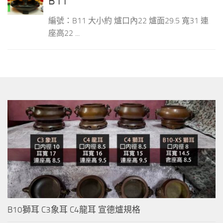
B11
編號：B11 大小約 爐口內22 爐面29.5 寬31 連
座高22 ...
B10獅耳 C3象耳 C4龍耳 宣德爐規格