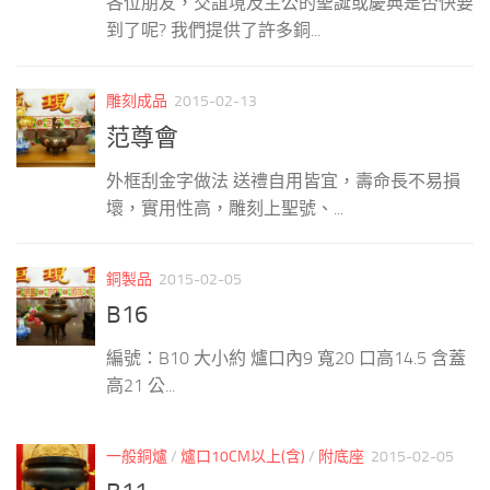
各位朋友，交誼境及主公的聖誕或慶典是否快要
到了呢? 我們提供了許多銅...
雕刻成品
2015-02-13
范尊會
外框刮金字做法 送禮自用皆宜，壽命長不易損
壞，實用性高，雕刻上聖號、...
銅製品
2015-02-05
B16
編號：B10 大小約 爐口內9 寬20 口高14.5 含蓋
高21 公...
一般銅爐
/
爐口10CM以上(含)
/
附底座
2015-02-05