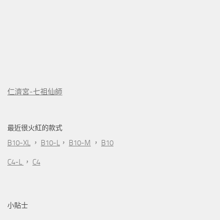
仁濟宮-七祖仙師
最近很火紅的款式
B10-XL
，
B10-L
，
B10-M
，
B10
C4-L
，
C4
小貼士