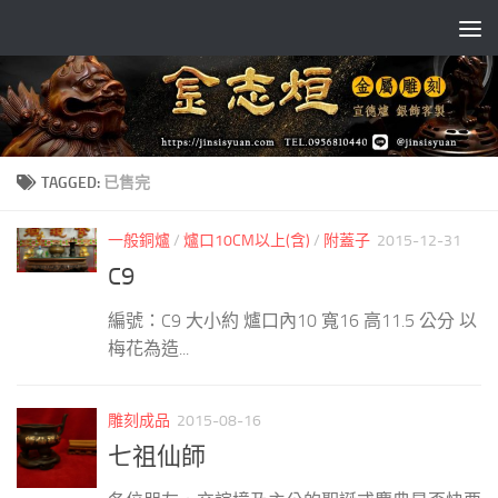
Skip to content
TAGGED:
已售完
一般銅爐
/
爐口10CM以上(含)
/
附蓋子
2015-12-31
C9
編號：C9 大小約 爐口內10 寬16 高11.5 公分 以
梅花為造...
雕刻成品
2015-08-16
七祖仙師