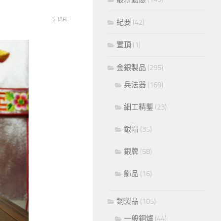
SHARE
紀要
(42)
置頂
(1)
金銀製品
(295)
兵法器
(169)
細工精鏨
(23)
銀帽
(35)
銀牌
(58)
飾品
(16)
銅製品
(105)
一般銅爐
(44)