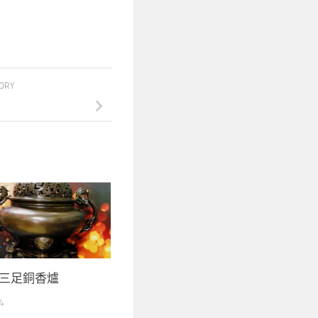
TORY
龍三足銅香爐
4