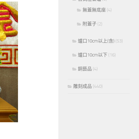
無蓋無底座
(4)
附蓋子
(2)
爐口10cm以上(含)
(53)
爐口10cm以下
(16)
銅藝品
(4)
雕刻成品
(440)