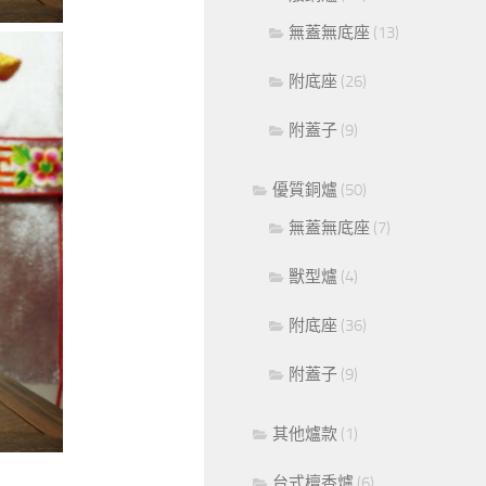
無蓋無底座
(13)
附底座
(26)
附蓋子
(9)
優質銅爐
(50)
無蓋無底座
(7)
獸型爐
(4)
附底座
(36)
附蓋子
(9)
其他爐款
(1)
台式檀香爐
(6)