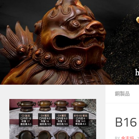
Skip to content
銅製品
B16
BY
金志烜
·