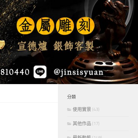
分類
使用實景
(43)
其他作品
(17)
最新動態
(149)