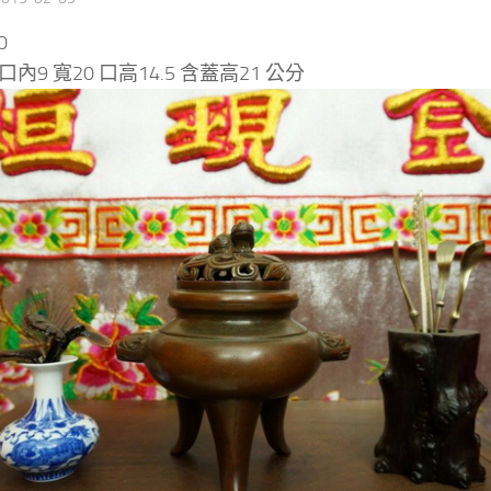
0
內9 寬20 口高14.5 含蓋高21 公分