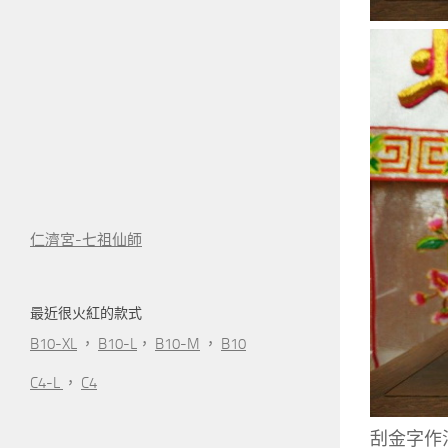
仁濟宮-七祖仙師
最近很火紅的款式
B10-XL
，
B10-L
，
B10-M
，
B10
C4-L
，
C4
刮金字作