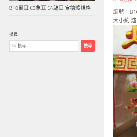
B10獅耳 C3象耳 C4龍耳 宣德爐規格
編號：B1
大小約 爐口
搜尋
搜
尋
關
鍵
字: