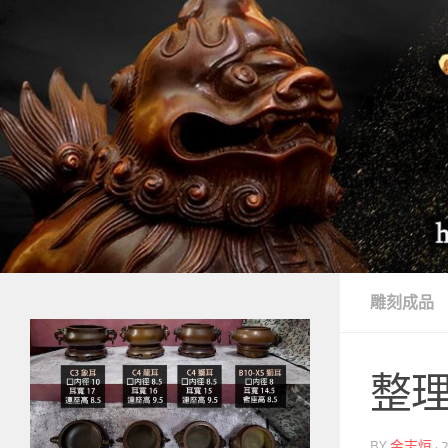
Skip to content
雕刻成品
整
BY
金志烜
·