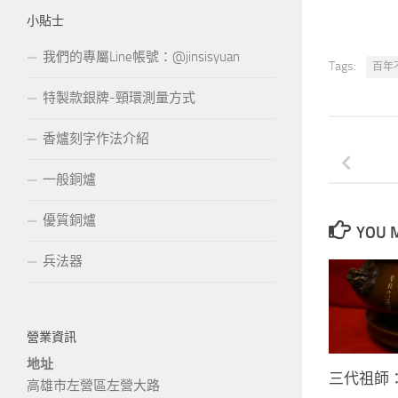
小貼士
我們的專屬Line帳號：@jinsisyuan
Tags:
百年
特製款銀牌-頸環測量方式
香爐刻字作法介紹
一般銅爐
優質銅爐
YOU M
兵法器
營業資訊
地址
三代祖師：
高雄市左營區左營大路