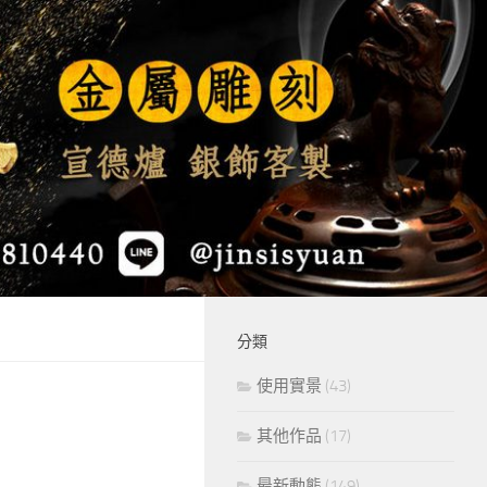
分類
使用實景
(43)
其他作品
(17)
最新動態
(149)