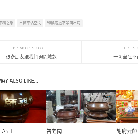
不壞之身
自藏不佔空間
轉換跑道不等同出清
PREVIOUS STORY
NEXT S
很多朋友跟我們詢問爐款
一切盡在不言
AY ALSO LIKE...
A4-L
曾老闆
謝府元帥