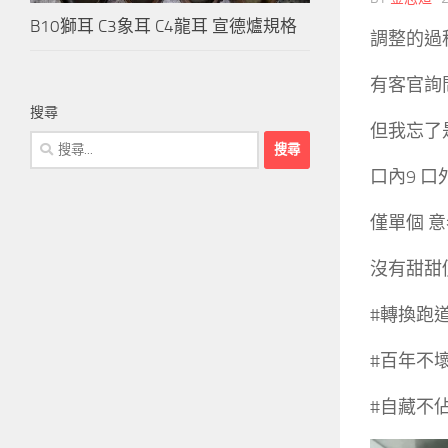
B10獅耳 C3象耳 C4龍耳 宣德爐規格
調整的過
有客官詢
搜尋
但我忘了
搜
尋
口內9 口外
關
鍵
僅單個 
字:
沒有甜甜
#轉換跑
#百年不
#自藏不