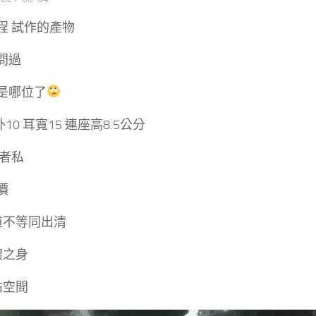
程 試作的產物
問過
是哪位了
10 耳寬15 連座高8.5公分
意者私
價
道不等同出清
壞之身
佔空間