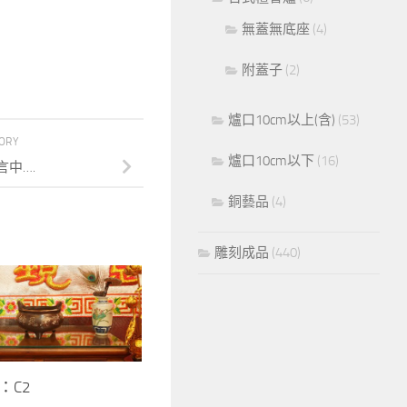
無蓋無底座
(4)
附蓋子
(2)
爐口10cm以上(含)
(53)
TORY
爐口10cm以下
(16)
中….
銅藝品
(4)
雕刻成品
(440)
：C2