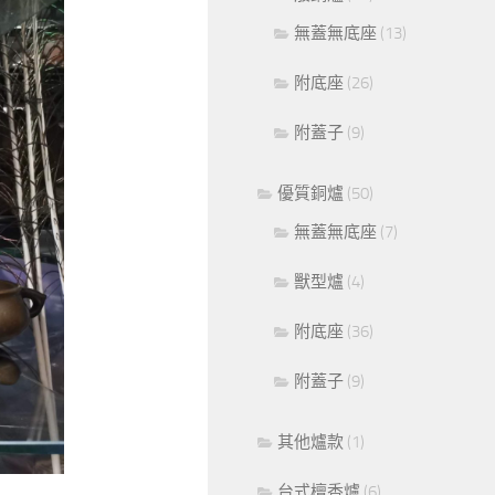
無蓋無底座
(13)
附底座
(26)
附蓋子
(9)
優質銅爐
(50)
無蓋無底座
(7)
獸型爐
(4)
附底座
(36)
附蓋子
(9)
其他爐款
(1)
台式檀香爐
(6)