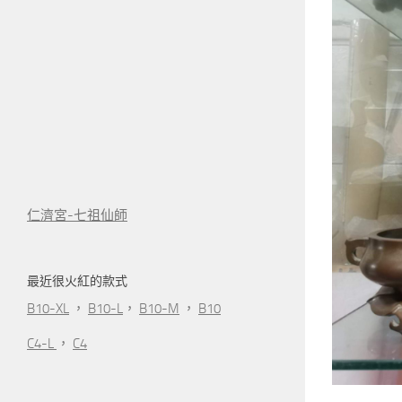
仁濟宮-七祖仙師
最近很火紅的款式
B10-XL
，
B10-L
，
B10-M
，
B10
C4-L
，
C4