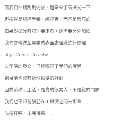
而我們在銅刷刷完後，還是會手養拋光一下
但這只是純粹手養，純粹爽，而不是應該的
如果對拋光有特別要求者，則需要另外加價
我們會轉送至專業的表面處理廠進行處理
https://reurl.cc/rxQnGy
去年底的發文，已經顯現了我們的疲累
到目前也沒有調漲價格的計劃
因為這種手工活，是真的很累人，不是錢的問題
我們也不想花腦筋在工與價之間去衡量
先這樣吧，未完待續……..