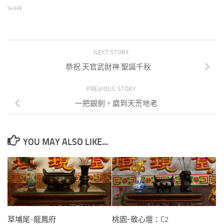
SHARE
NEXT STORY
恭祝 天官武財神 聖誕千秋
PREVIOUS STORY
一把銀劍，磨到天荒地老
YOU MAY ALSO LIKE...
草埔尾-龍鳳府
桃園-敬心壇：C2