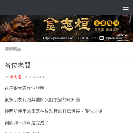
Skip to content
雕刻成品
各位老闆
BY
金志烜
·
2020-04-01
在這跟大家作個說明
很多朋友有跟其他師父訂製過的就知道
神明所使用的銀器在後製程的打磨焊接、酸洗之後
銅刷刷一刷就是完成了