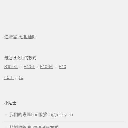
仁濟宮-七祖仙師
最近很火紅的款式
B10-XL
，
B10-L
，
B10-M
，
B10
C4-L
，
C4
小貼士
我們的專屬Line帳號：@jinsisyuan
特製款銀牌-頸環測量方式