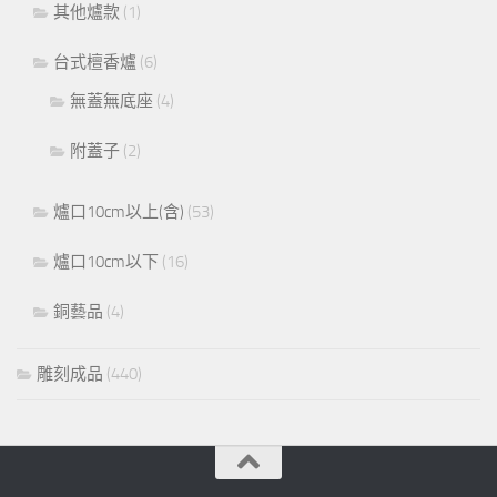
其他爐款
(1)
台式檀香爐
(6)
無蓋無底座
(4)
附蓋子
(2)
爐口10cm以上(含)
(53)
爐口10cm以下
(16)
銅藝品
(4)
雕刻成品
(440)