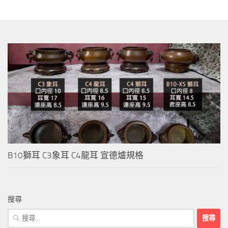
B10獅耳 C3象耳 C4龍耳 宣德爐規格
搜尋
搜
尋