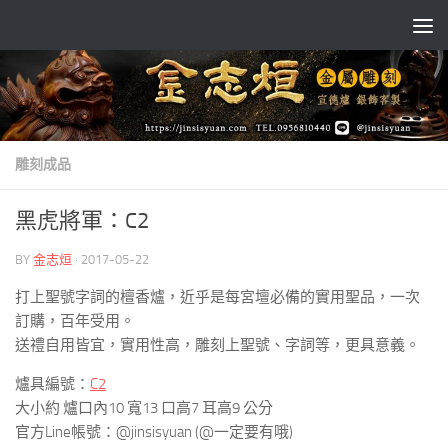
Skip to content
雕刻成品
黑虎將軍：C2
BY
金志烜
·
2017-05-22
打上聖號字詞的檀香爐，近乎是每宮壇必備的實用聖品，一次
訂購，百年受用。
送禮自用皆宜，實用性高，雕刻上聖號、字詞等，更具意義。
爐具編號：
C2
大小約 爐口內10 寬13 口高7 耳高9 公分
官方Line帳號：@jinsisyuan (@一定要有哦)