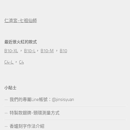
仁濟宮-七祖仙師
最近很火紅的款式
B10-XL
，
B10-L
，
B10-M
，
B10
C4-L
，
C4
小貼士
我們的專屬Line帳號：@jinsisyuan
特製款銀牌-頸環測量方式
香爐刻字作法介紹