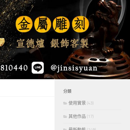
分類
使用實景
(43)
其他作品
(17)
最新動態
(149)