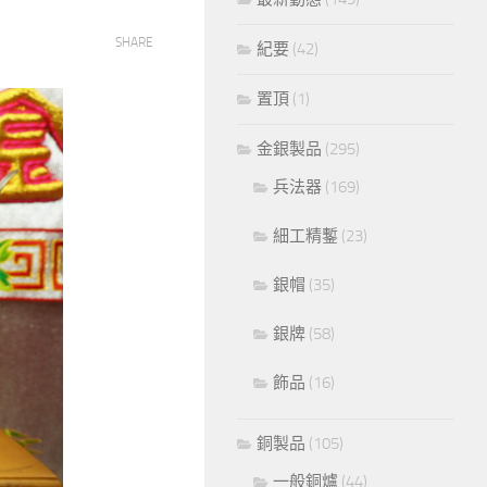
SHARE
紀要
(42)
置頂
(1)
金銀製品
(295)
兵法器
(169)
細工精鏨
(23)
銀帽
(35)
銀牌
(58)
飾品
(16)
銅製品
(105)
一般銅爐
(44)