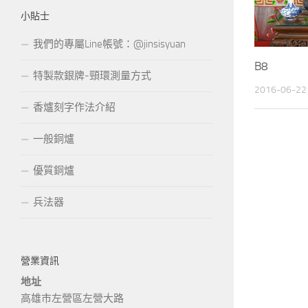
小貼士
我們的專屬Line帳號：@jinsisyuan
B8
特製款銀牌-頸環測量方式
2016-06-22
香爐刻字作法介紹
一般銅爐
優質銅爐
兵法器
營業資訊
地址
高雄市左營區左營大路