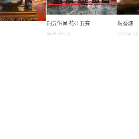
銅五供具 花矸五賽
銅香爐
2025-07-26
2026-01-0