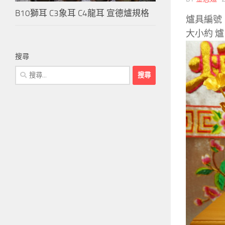
B10獅耳 C3象耳 C4龍耳 宣德爐規格
爐具編號
大小約 爐口
搜尋
搜
尋
關
鍵
字: