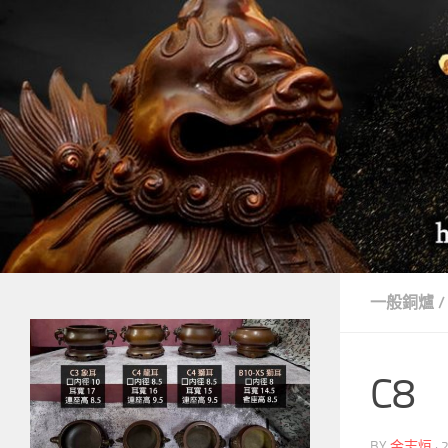
Skip to content
一般銅爐
/
C8
BY
金志烜
·