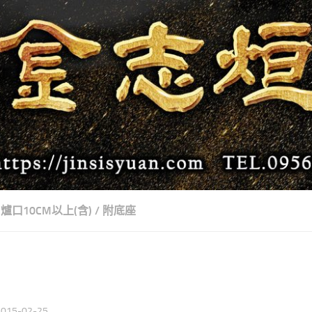
爐口10CM以上(含)
/
附底座
2015-02-25