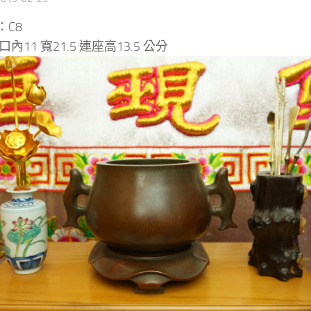
：C8
內11 寬21.5 連座高13.5 公分