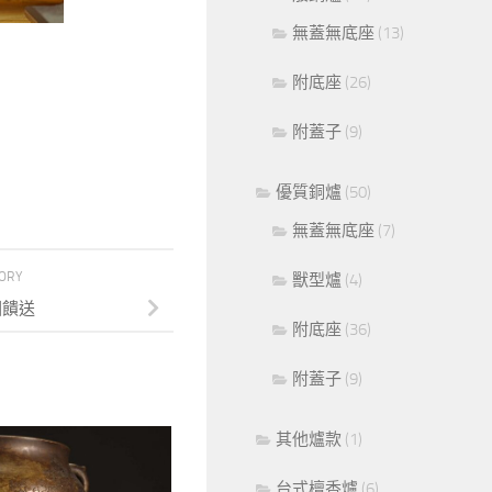
無蓋無底座
(13)
附底座
(26)
附蓋子
(9)
優質銅爐
(50)
無蓋無底座
(7)
TORY
獸型爐
(4)
回饋送
附底座
(36)
附蓋子
(9)
其他爐款
(1)
台式檀香爐
(6)