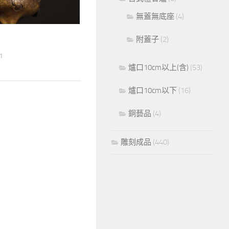
無蓋無底座
(4)
附蓋子
(2)
1
爐口10cm以上(含)
(53)
爐口10cm以下
(16)
銅藝品
(4)
雕刻成品
(440)