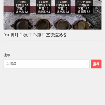
B10獅耳 C3象耳 C4龍耳 宣德爐規格
搜尋
搜
尋
關
鍵
字: