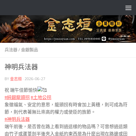
Skip to content
兵法器
/
金銀製品
神明兵法器
BY
金志烜
·
2026-06-27
祝 端午佳節愉快
#純銀龍頭拐
#土地公拐
象徵福氣、安定的意思，龍頭拐有時會加上黃穗，則可成為符
節，則代表著無比崇高的權力或使臣的旌節。
#神明兵法器
端午前後，是否曾在路上看到過這樣的物品嗎？可曾想過這類
由竹子或蘆葦剖半後夾入金紙的東西是為什麼出現在路邊或田