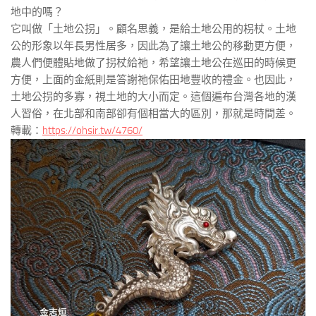
地中的嗎？
它叫做「土地公拐」。顧名思義，是給土地公用的枴杖。土地
公的形象以年長男性居多，因此為了讓土地公的移動更方便，
農人們便體貼地做了拐杖給祂，希望讓土地公在巡田的時候更
方便，上面的金紙則是答謝祂保佑田地豐收的禮金。也因此，
土地公拐的多寡，視土地的大小而定。這個遍布台灣各地的漢
人習俗，在北部和南部卻有個相當大的區別，那就是時間差。
轉載：
https://ohsir.tw/4760/