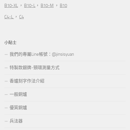
B10-XL
，
B10-L
，
B10-M
，
B10
C4-L
，
C4
小貼士
我們的專屬Line帳號：@jinsisyuan
特製款銀牌-頸環測量方式
香爐刻字作法介紹
一般銅爐
優質銅爐
兵法器