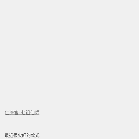
仁濟宮-七祖仙師
最近很火紅的款式