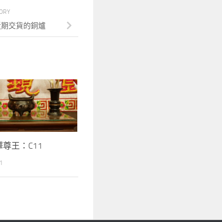
TORY
近期交貨的銅爐
澤尊王：C11
1