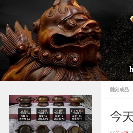
Skip to content
雕刻成品
今
BY
金志烜
·