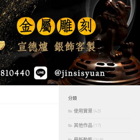
分類
使用實景
(43)
其他作品
(17)
最新動態
(149)