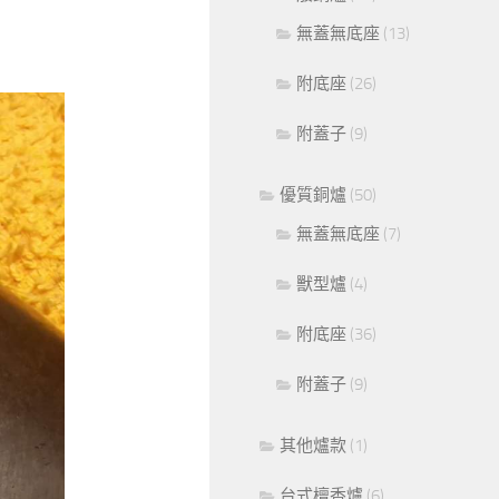
無蓋無底座
(13)
附底座
(26)
附蓋子
(9)
優質銅爐
(50)
無蓋無底座
(7)
獸型爐
(4)
附底座
(36)
附蓋子
(9)
其他爐款
(1)
台式檀香爐
(6)