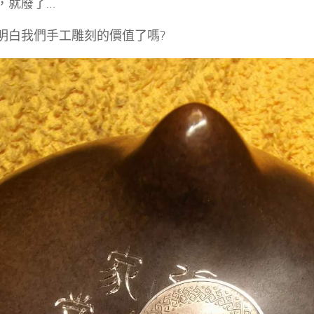
，就廢了…
明白我們手工雕刻的價值了嗎?