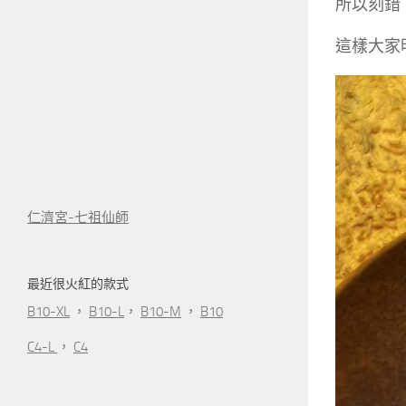
所以刻錯
這樣大家
仁濟宮-七祖仙師
最近很火紅的款式
B10-XL
，
B10-L
，
B10-M
，
B10
C4-L
，
C4