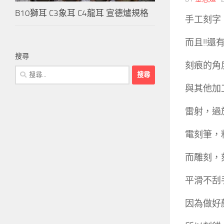
B10獅耳 C3象耳 C4龍耳 宣德爐規格
手工刻字
而且!!
搜尋
刻痕的角
搜
尋
與其他加
關
鍵
雷射，過
字:
電刻筆，
而雕刻，
平滑不刮手
因為做好