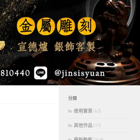
分類
使用實景
(43)
其他作品
(17)
最新動態
(149)