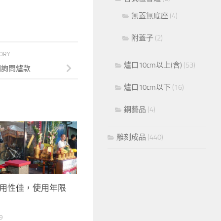
無蓋無底座
(4)
附蓋子
(2)
TORY
爐口10cm以上(含)
(53)
們詢問爐款
爐口10cm以下
(16)
銅藝品
(4)
雕刻成品
(440)
用性佳，使用年限
9