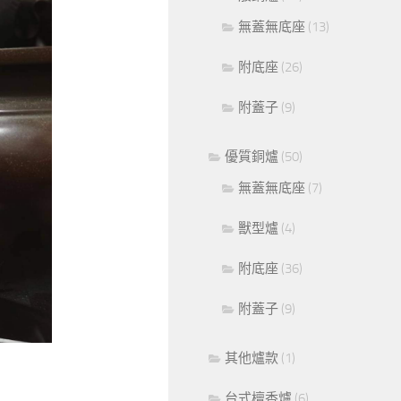
無蓋無底座
(13)
附底座
(26)
附蓋子
(9)
優質銅爐
(50)
無蓋無底座
(7)
獸型爐
(4)
附底座
(36)
附蓋子
(9)
其他爐款
(1)
台式檀香爐
(6)