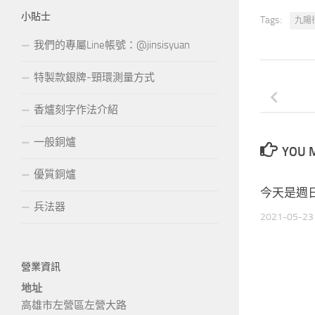
小貼士
Tags:
九陽
我們的專屬Line帳號：@jinsisyuan
特製款銀牌-頸環測量方式
香爐刻字作法介紹
一般銅爐
YOU M
優質銅爐
今天是週日!
兵法器
2021-05-23
營業資訊
地址
高雄市左營區左營大路