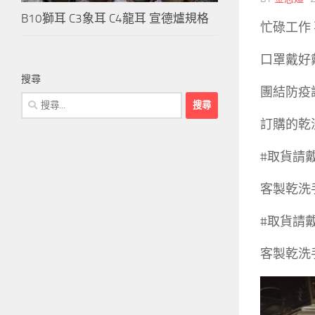
B10獅耳 C3象耳 C4龍耳 宣德爐規格
忙碌工作
口罩戴好
搜尋
團結防疫
搜
尋
訂購的乾
關
鍵
#取貨請戴
字:
客製乾洗
#取貨請戴
客製乾洗