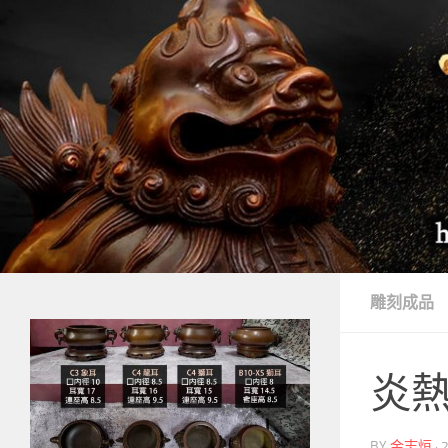
Skip to content
雕刻成品
炎熱
BY
金志烜
·