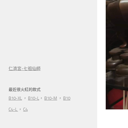
仁濟宮-七祖仙師
最近很火紅的款式
B10-XL
，
B10-L
，
B10-M
，
B10
C4-L
，
C4