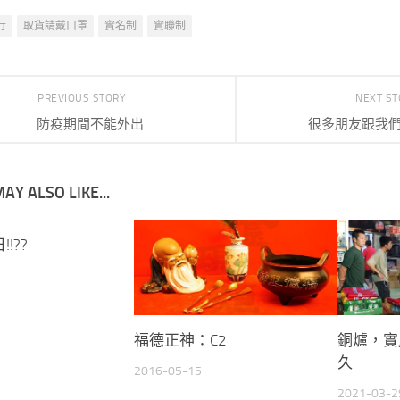
行
取貨請戴口罩
實名制
實聯制
PREVIOUS STORY
NEXT S
防疫期間不能外出
很多朋友跟我
AY ALSO LIKE...
!??
福德正神：C2
銅爐，實
久
2016-05-15
2021-03-2