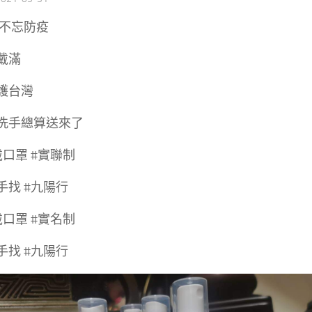
 不忘防疫
戴滿
護台灣
洗手總算送來了
口罩 #實聯制
手找 #九陽行
口罩 #實名制
手找 #九陽行