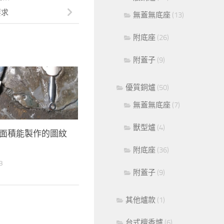
要求
無蓋無底座
(13)
附底座
(26)
附蓋子
(9)
優質銅爐
(50)
無蓋無底座
(7)
獸型爐
(4)
面積能製作的圖紋
附底座
(36)
3
附蓋子
(9)
其他爐款
(1)
台式檀香爐
(6)