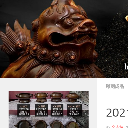
Skip to content
雕刻成品
202
BY
金志烜
·