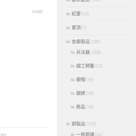
SHARE
紀要
(42)
置頂
(1)
金銀製品
(295)
兵法器
(169)
細工精鏨
(23)
銀帽
(35)
銀牌
(58)
飾品
(16)
銅製品
(105)
一般銅爐
(44)
TORY