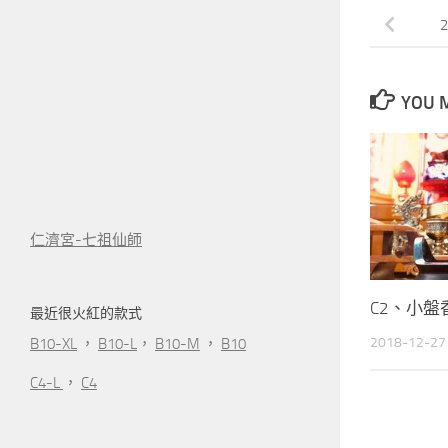
2
YOU M
仁濟宮-七祖仙師
C2、小盤
最近很火紅的款式
2018-12-27
B10-XL
，
B10-L
，
B10-M
，
B10
C4-L
，
C4