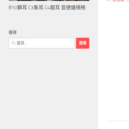
B10獅耳 C3象耳 C4龍耳 宣德爐規格
搜尋
搜
尋
關
鍵
字: