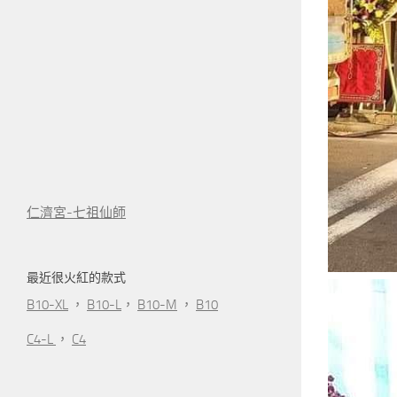
仁濟宮-七祖仙師
最近很火紅的款式
B10-XL
，
B10-L
，
B10-M
，
B10
C4-L
，
C4