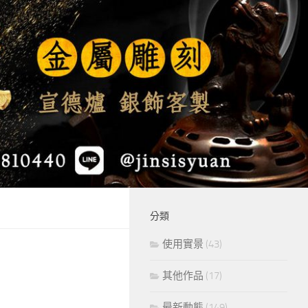
分類
使用實景
(43)
其他作品
(17)
最新動態
(149)