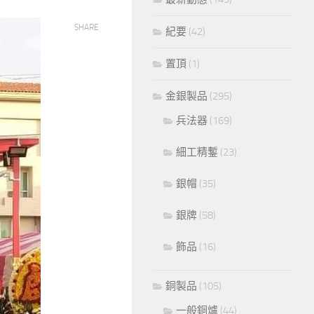
SHARE
紀要
(42)
置頂
(1)
金銀製品
(295)
兵法器
(169)
細工精鏨
(23)
銀帽
(35)
銀牌
(58)
飾品
(16)
銅製品
(105)
一般銅爐
(44)