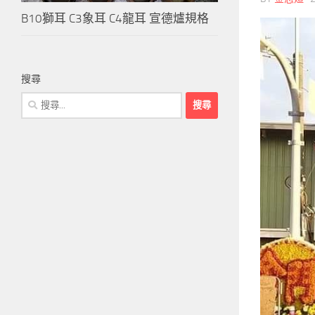
B10獅耳 C3象耳 C4龍耳 宣德爐規格
搜尋
搜
尋
關
鍵
字: