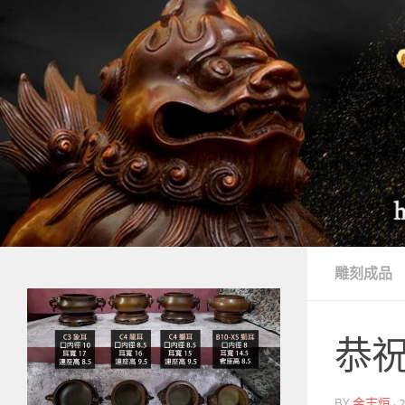
Skip to content
雕刻成品
恭
BY
金志烜
·