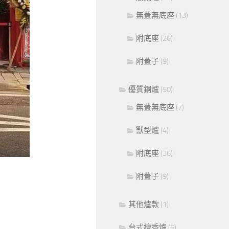
無蓋無底座
(13)
附底座
(26)
附蓋子
(9)
優質銅爐
(50)
無蓋無底座
(7)
獸型爐
(4)
附底座
(36)
附蓋子
(9)
其他爐款
(1)
台式檀香爐
(6)