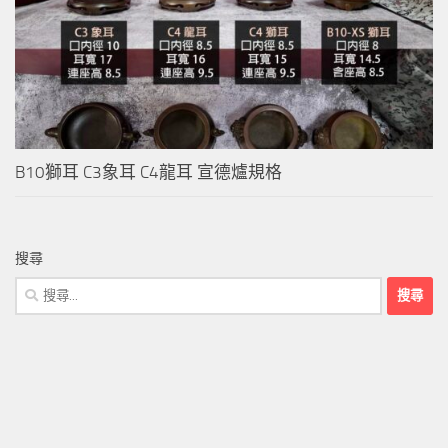
B10獅耳 C3象耳 C4龍耳 宣德爐規格
搜尋
搜
尋
關
鍵
字: