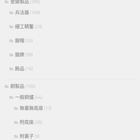
金銀製品
(295)
兵法器
(169)
細工精鏨
(23)
銀帽
(35)
銀牌
(58)
飾品
(16)
銅製品
(105)
一般銅爐
(44)
無蓋無底座
(13)
附底座
(26)
附蓋子
(9)