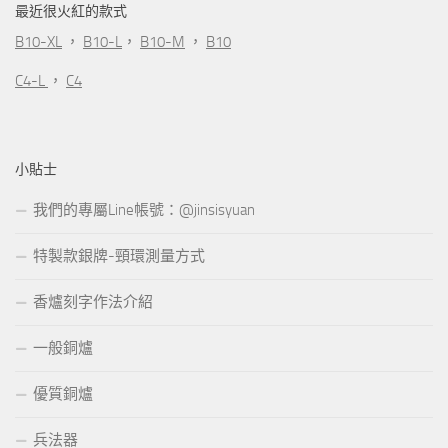
最近很火紅的款式
B10-XL
，
B10-L
，
B10-M
，
B10
C4-L
，
C4
小貼士
我們的專屬Line帳號：@jinsisyuan
特製款銀牌-頸環測量方式
香爐刻字作法介紹
一般銅爐
優質銅爐
兵法器