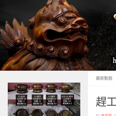
Skip to content
最新動態
趕工!
BY
金志烜
·