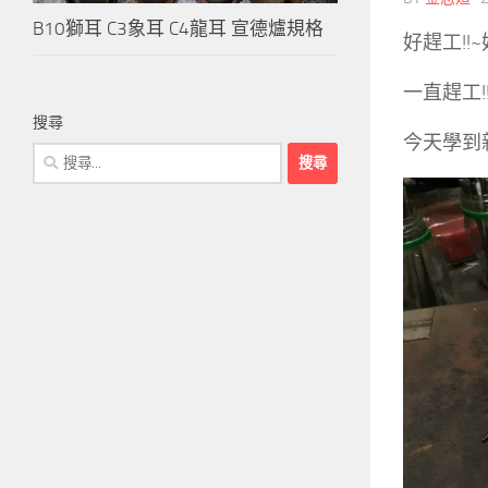
B10獅耳 C3象耳 C4龍耳 宣德爐規格
好趕工!!~
一直趕工!!
搜尋
今天學到新
搜
尋
關
鍵
字: