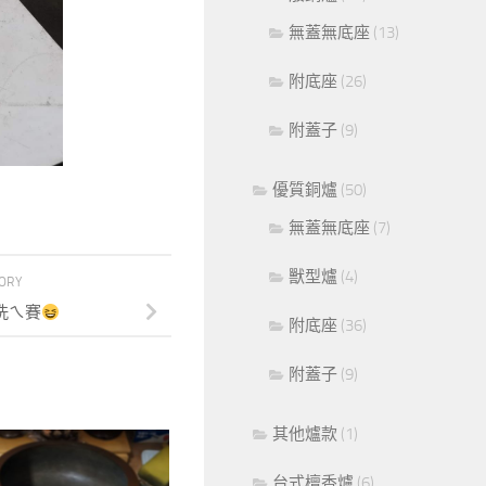
無蓋無底座
(13)
附底座
(26)
附蓋子
(9)
優質銅爐
(50)
無蓋無底座
(7)
獸型爐
(4)
TORY
洗ㄟ賽
附底座
(36)
附蓋子
(9)
其他爐款
(1)
台式檀香爐
(6)