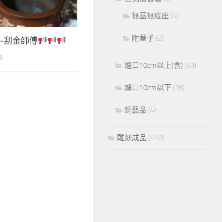
無蓋無底座
(4)
附蓋子
(2)
~刮金師傅
3
爐口10cm以上(含)
(53)
爐口10cm以下
(16)
銅藝品
(4)
雕刻成品
(440)