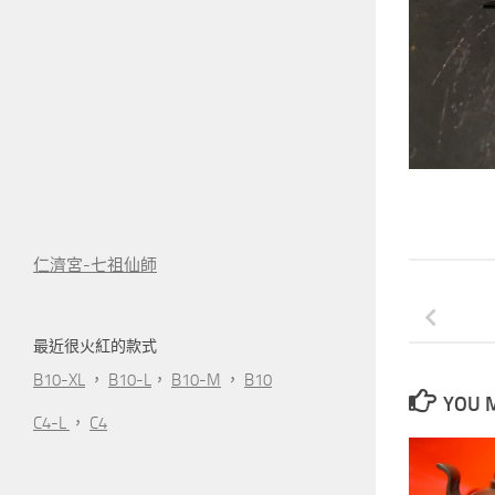
仁濟宮-七祖仙師
最近很火紅的款式
B10-XL
，
B10-L
，
B10-M
，
B10
YOU M
C4-L
，
C4