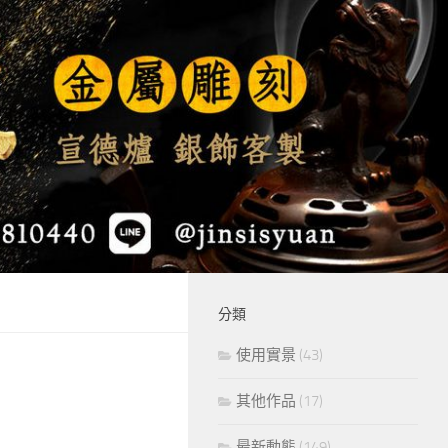
分類
使用實景
(43)
其他作品
(17)
最新動態
(149)