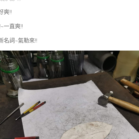
好爽!!
~一直爽!!
名詞~氣勒來!!