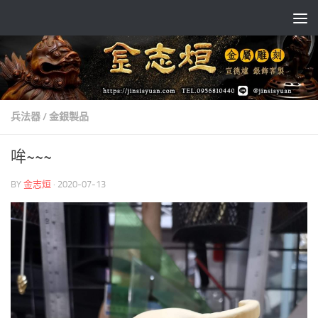
Skip to content
兵法器
/
金銀製品
哞~~~
BY
金志烜
·
2020-07-13