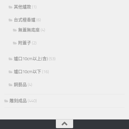
其他爐款
(1)
台式檀香爐
(6)
無蓋無底座
(4)
附蓋子
(2)
爐口10cm以上(含)
(53)
爐口10cm以下
(16)
銅藝品
(4)
雕刻成品
(440)