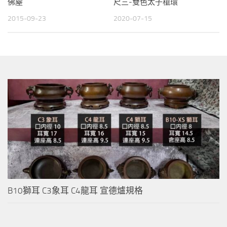
佛塵
尺三-雙色太子槍環
2015-09-23
2020-07-15
B10獅耳 C3象耳 C4龍耳 宣德爐規格