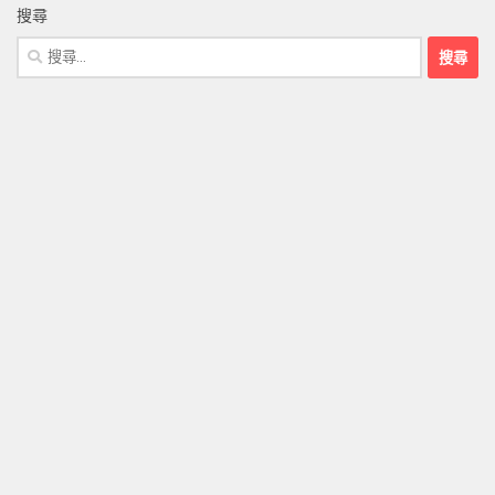
搜尋
搜
尋
關
鍵
字: