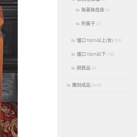
無蓋無底座
(4)
附蓋子
(2)
爐口10cm以上(含)
(53)
爐口10cm以下
(16)
銅藝品
(4)
雕刻成品
(440)