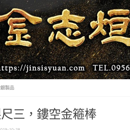
金銀製品
製尺三，鏤空金篐棒
2019-10-28