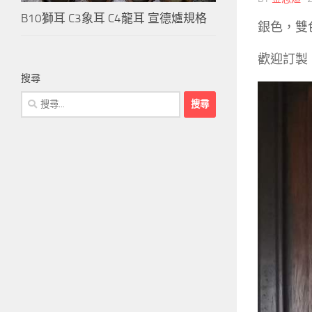
B10獅耳 C3象耳 C4龍耳 宣德爐規格
銀色，雙
歡迎訂製
搜尋
搜
尋
關
鍵
字: