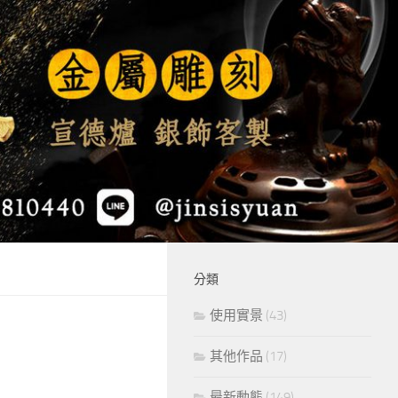
分類
使用實景
(43)
其他作品
(17)
最新動態
(149)