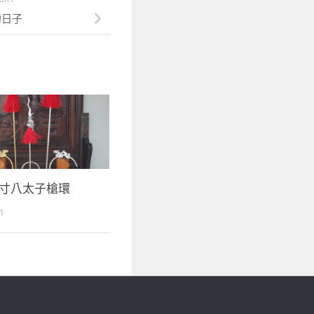
的日子
寸八太子槍環
1