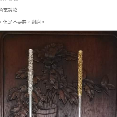
色電鍍款
，但是不要趕，謝謝。