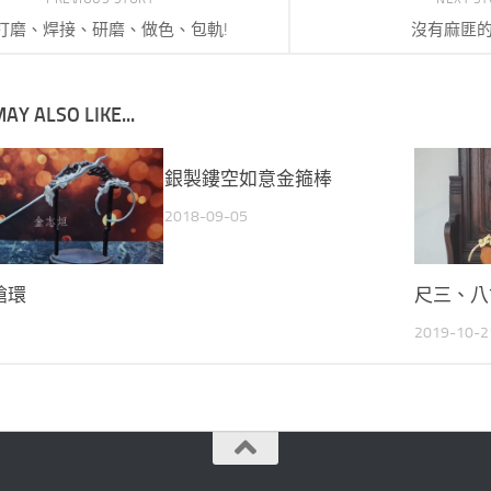
打磨、焊接、研磨、做色、包軌!
沒有麻匪
AY ALSO LIKE...
銀製鏤空如意金箍棒
2018-09-05
槍環
尺三、八
2019-10-2