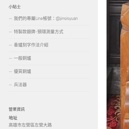
小貼士
我們的專屬Line帳號：@jinsisyuan
特製款銀牌-頸環測量方式
香爐刻字作法介紹
一般銅爐
優質銅爐
兵法器
營業資訊
地址
高雄市左營區左營大路