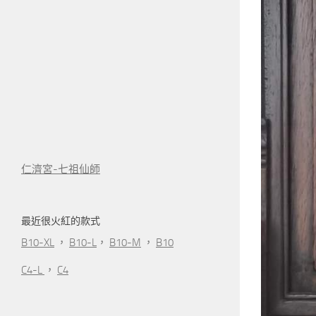
仁濟宮-七祖仙師
最近很火紅的款式
B10-XL
，
B10-L
，
B10-M
，
B10
C4-L
，
C4