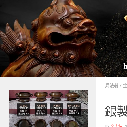
Skip to content
兵法器
/
銀
BY
金志烜
·