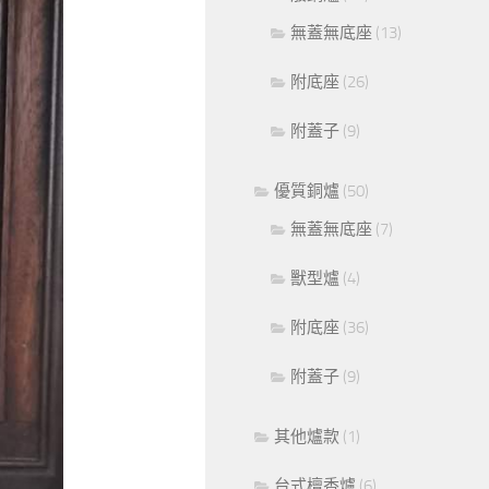
無蓋無底座
(13)
附底座
(26)
附蓋子
(9)
優質銅爐
(50)
無蓋無底座
(7)
獸型爐
(4)
附底座
(36)
附蓋子
(9)
其他爐款
(1)
台式檀香爐
(6)