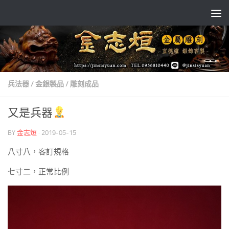
Skip to content
兵法器
/
金銀製品
/
雕刻成品
又是兵器
BY
金志烜
·
2019-05-15
八寸八，客訂規格
七寸二，正常比例