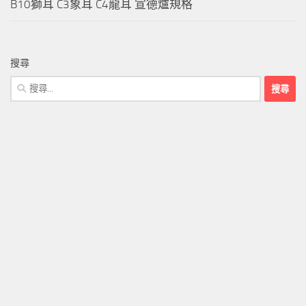
B10獅耳 C3象耳 C4龍耳 宣德爐規格
搜尋
搜
尋
關
鍵
字: