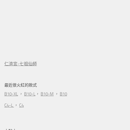
仁濟宮-七祖仙師
最近很火紅的款式
B10-XL
，
B10-L
，
B10-M
，
B10
C4-L
，
C4