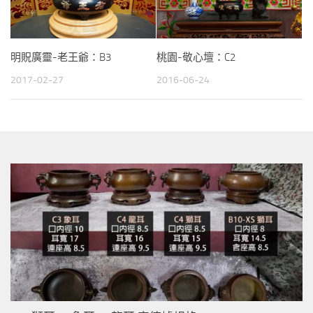
明貺廣靈-老王爺：B3
桃園-敬心壇：C2
2017-02-27
2016-06-24