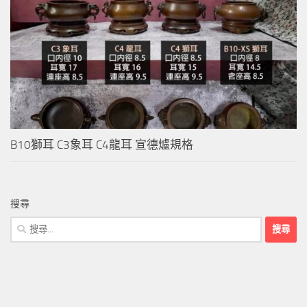
B10獅耳 C3象耳 C4龍耳 宣德爐規格
搜尋
搜
尋
關
鍵
字: