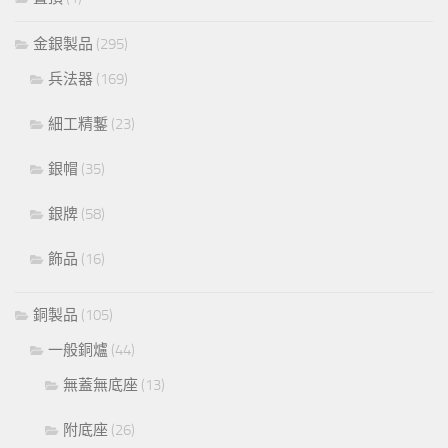
金銀製品
(295)
兵法器
(169)
細工精鏨
(23)
銀帽
(35)
銀牌
(58)
飾品
(16)
銅製品
(105)
一般銅爐
(44)
無蓋無底座
(13)
附底座
(26)