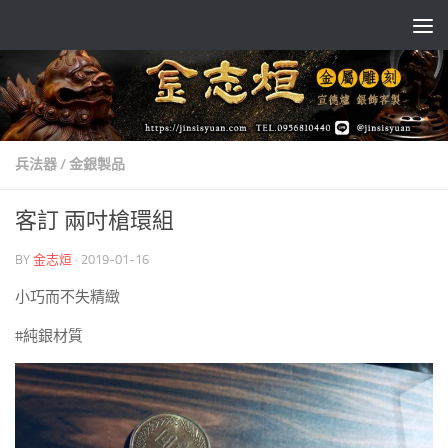
Skip to content
兵法器
/
金銀製品
客訂 兩吋槍環組
BY
金志烜
·
2019-01-16
小巧而不失精緻
#純銀材質