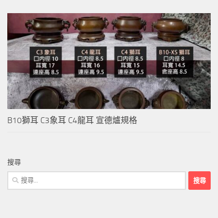
B10獅耳 C3象耳 C4龍耳 宣德爐規格
搜尋
搜
尋
關
鍵