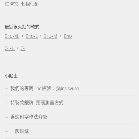
仁濟宮-七祖仙師
最近很火紅的款式
B10-XL
，
B10-L
，
B10-M
，
B10
C4-L
，
C4
小貼士
我們的專屬Line帳號：@jinsisyuan
特製款銀牌-頸環測量方式
香爐刻字作法介紹
一般銅爐