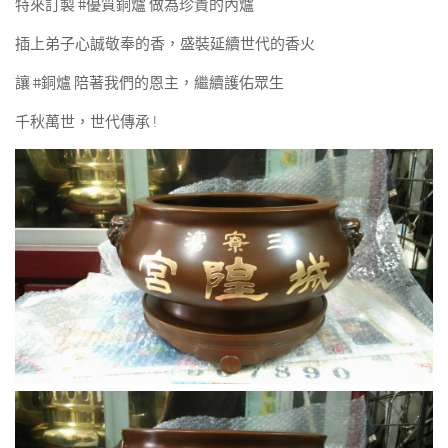
特來訂製 #優質銅爐 做為珍貴的內爐
插上弟子心誠敬奉的香，盛裝延續世代的香火
讓 #銅爐 陪著我們的恩主，繼續護佑眾生
千秋萬世，世代傳承 !