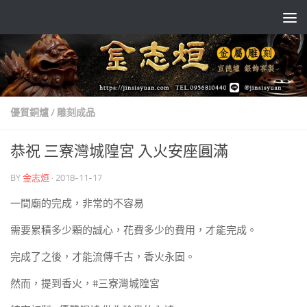
Skip to content
優質銅爐
/
雕刻成品
恭祝 三寮灣城隍宮 入火安座圓滿
BY
金志烜
·
2018-11-17
一間廟的完成，非常的不容易
需要累積多少顆的誠心，花費多少的費用，才能完成。
完成了之後，才能流傳千古，香火永固。
然而，提到香火，#三寮灣城隍宮