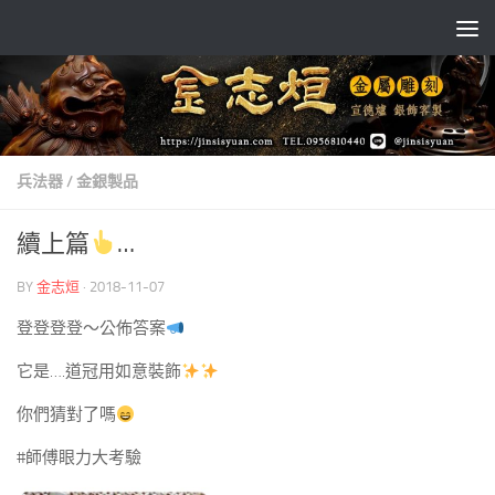
Skip to content
兵法器
/
金銀製品
續上篇
…
BY
金志烜
·
2018-11-07
登登登登～公佈答案
它是….道冠用如意裝飾
你們猜對了嗎
#師傅眼力大考驗