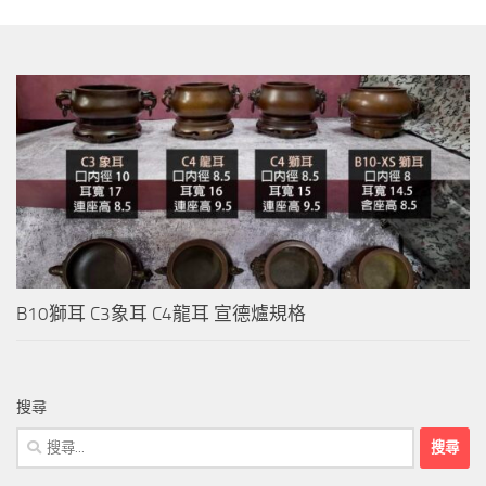
B10獅耳 C3象耳 C4龍耳 宣德爐規格
搜尋
搜
尋