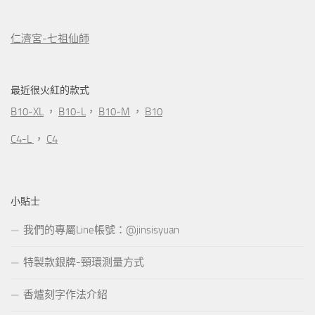
仁濟宮-七祖仙師
最近很火紅的款式
B10-XL
，
B10-L
，
B10-M
，
B10
C4-L
，
C4
小貼士
我們的專屬Line帳號：@jinsisyuan
特製款銀牌-頸環測量方式
香爐刻字作法介紹