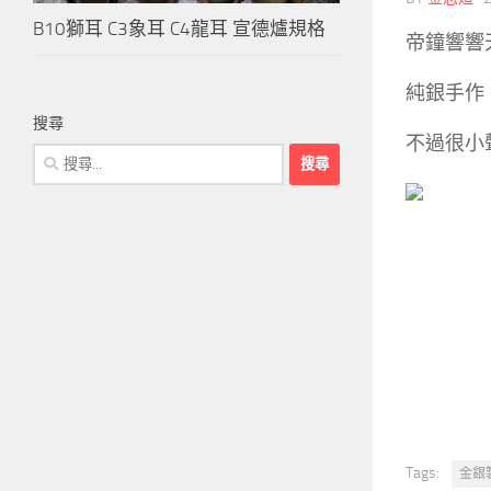
B10獅耳 C3象耳 C4龍耳 宣德爐規格
帝鐘響響
純銀手作
搜尋
不過很小
搜
尋
關
鍵
字:
Tags:
金銀