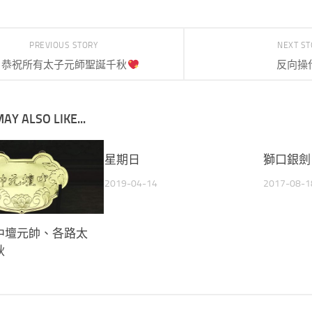
PREVIOUS STORY
NEXT S
恭祝所有太子元師聖誕千秋
反向操
AY ALSO LIKE...
星期日
獅口銀劍
2019-04-14
2017-08-1
中壇元帥、各路太
秋