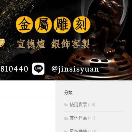
分類
使用實景
(43)
其他作品
(17)
最新動態
(149)