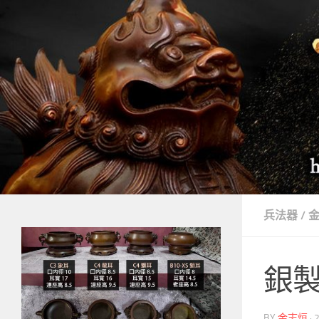
Skip to content
兵法器
/
銀
BY
金志烜
·