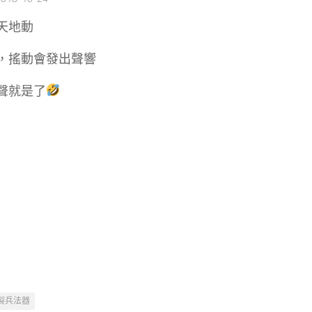
天地動
，搖動會發出聲響
聲就是了
製兵法器