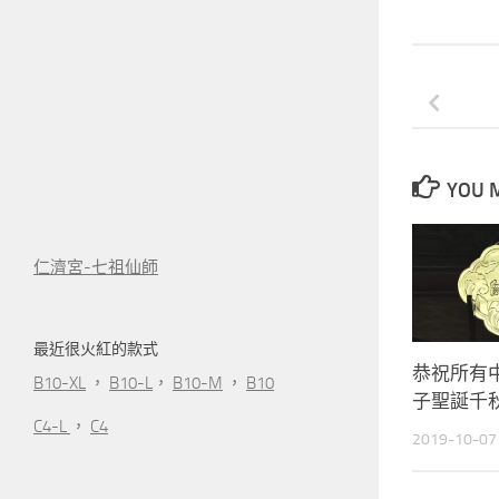
YOU M
仁濟宮-七祖仙師
最近很火紅的款式
恭祝所有
B10-XL
，
B10-L
，
B10-M
，
B10
子聖誕千
C4-L
，
C4
2019-10-07