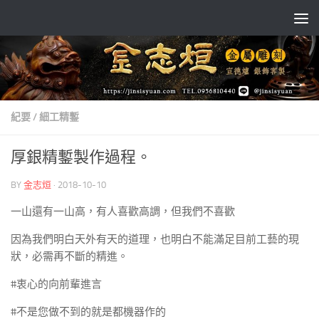
Skip to content
紀要
/
細工精鏨
厚銀精鏨製作過程。
BY
金志烜
·
2018-10-10
一山還有一山高，有人喜歡高調，但我們不喜歡
因為我們明白天外有天的道理，也明白不能滿足目前工藝的現
狀，必需再不斷的精進。
#衷心的向前輩進言
#不是您做不到的就是都機器作的