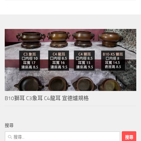
B10獅耳 C3象耳 C4龍耳 宣德爐規格
搜尋
搜