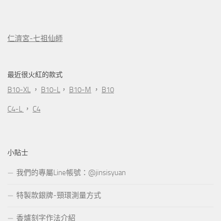
仁濟宮-七祖仙師
最近很火紅的款式
B10-XL
，
B10-L
，
B10-M
，
B10
C4-L
，
C4
小貼士
我們的專屬Line帳號：@jinsisyuan
特製款銀牌-頸環測量方式
香爐刻字作法介紹