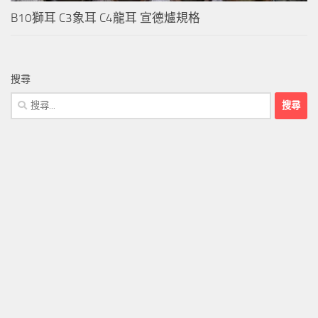
B10獅耳 C3象耳 C4龍耳 宣德爐規格
搜尋
搜
尋
關
鍵
字: