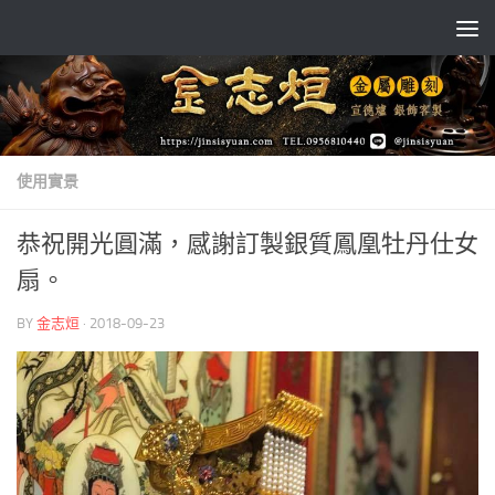
Skip to content
使用實景
恭祝開光圓滿，感謝訂製銀質鳳凰牡丹仕女
扇。
BY
金志烜
·
2018-09-23