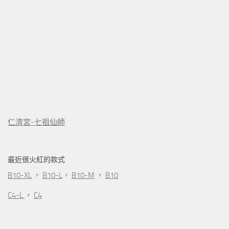
仁濟宮-七祖仙師
最近很火紅的款式
B10-XL
，
B10-L
，
B10-M
，
B10
C4-L
，
C4