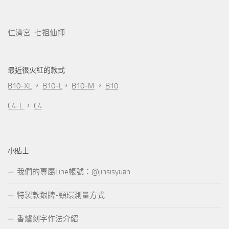
仁濟宮-七祖仙師
最近很火紅的款式
B10-XL
，
B10-L
，
B10-M
，
B10
C4-L
，
C4
小貼士
我們的專屬Line帳號：@jinsisyuan
特製款銀牌-頸環測量方式
香爐刻字作法介紹