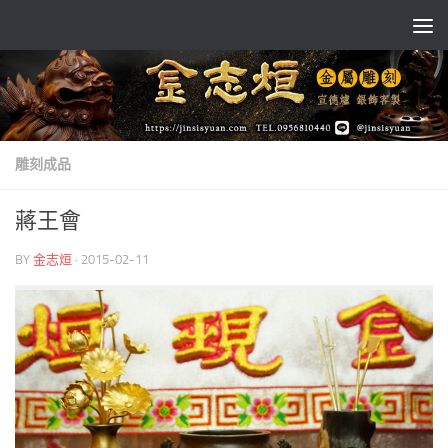
Skip to content
雕刻成品
蔣王會
BY
金志烜
·
2015-02-11