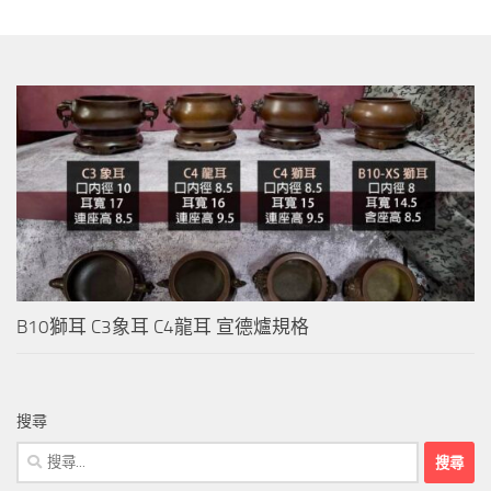
B10獅耳 C3象耳 C4龍耳 宣德爐規格
搜尋
搜
尋