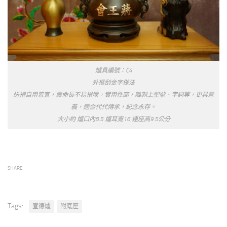
爐具編號：C4
外框刮金字做法
送禮自用皆宜，壽命長不易損壞，實用性高，雕刻上聖號、字詞等，更具意
義，適合代代傳承，紀念永存。
大小約 爐口內8.5 爐耳寬16 連座高9.5公分
SHARE
Tags:
宣德爐
附底座