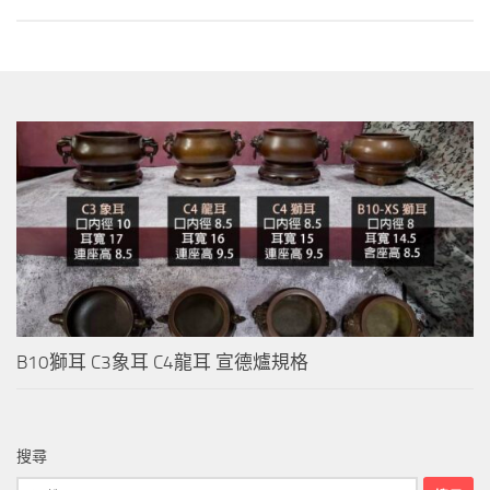
B10獅耳 C3象耳 C4龍耳 宣德爐規格
搜尋
搜