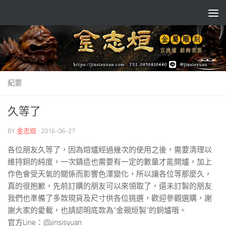
Skip to content
紀要
久等了
BY
金志烜
·
2016-06-27
各位朋友久等了，因為熔爐經過幾次的使用之後，需要清理以
維持銅的純度，一次鑄造也需要有一定的數量才能開爐，加上
作色會受天氣的關係而影響色澤變化，所以讓各位等那麼久，
真的很抱歉，先前訂購的朋友可以來領取了，還未訂製的朋友
我們也準備了多款現貨及尺寸供各位挑選，歡迎參觀選購，謝
謝大家的愛載，也請認明底款為”金覡烜製”的銅爐哦。
官方Line：@jinsisyuan