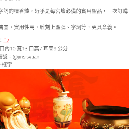
字詞的檀香爐，近乎是每宮壇必備的實用聖品，一次訂購
皆宜，實用性高，雕刻上聖號、字詞等，更具意義。
：
C2
口內10 寬13 口高7 耳高9 公分
號：@jinsisyuan
外框字