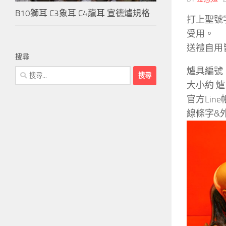
B10獅耳 C3象耳 C4龍耳 宣德爐規格
打上聖號
受用。
送禮自用
搜尋
爐具編號
搜
尋
大小約 爐
關
官方Line帳
鍵
線條字&
字: