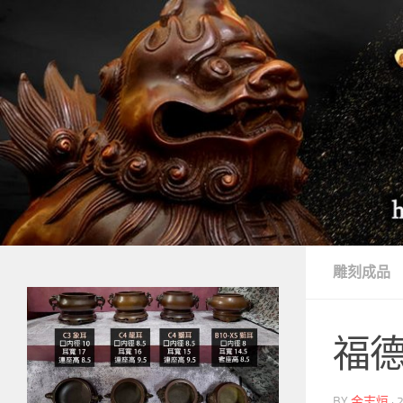
Skip to content
雕刻成品
福德
BY
金志烜
·