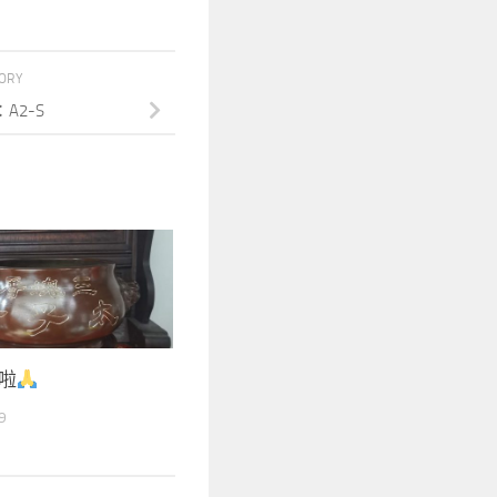
TORY
A2-S
啦
9