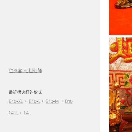
仁濟宮-七祖仙師
最近很火紅的款式
B10-XL
，
B10-L
，
B10-M
，
B10
C4-L
，
C4