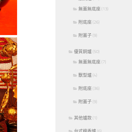
無蓋無底座
(13)
附底座
(26)
附蓋子
(9)
優質銅爐
(50)
無蓋無底座
(7)
獸型爐
(4)
附底座
(36)
附蓋子
(9)
其他爐款
(1)
台式檀香爐
(6)