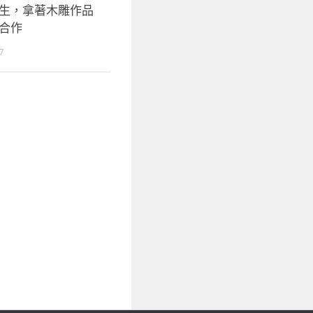
生，拿著木雕作品
合作
7