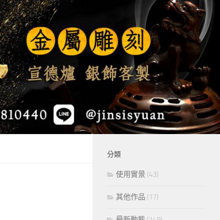
分類
使用實景
(43)
其他作品
(17)
最新動態
(149)