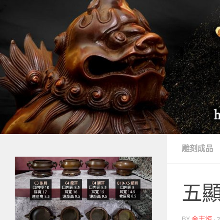
Skip to content
雕刻成品
五顯
BY
金志烜
·