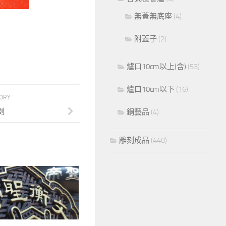
無蓋無底座
(4)
附蓋子
(2)
爐口10cm以上(含)
(53)
爐口10cm以下
(16)
TORY
劍
銅藝品
(4)
雕刻成品
(440)