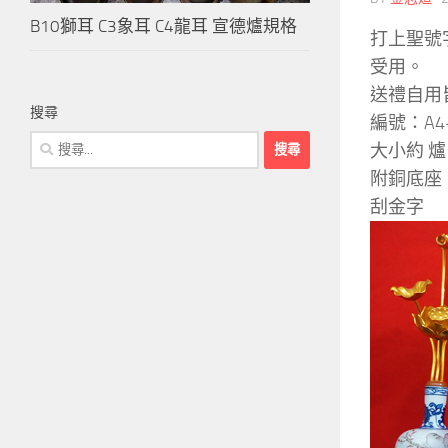
B10獅耳 C3象耳 C4龍耳 宣德爐規格
打上聖號
受用。
送禮自用
搜尋
編號：A4-
搜
大小約 爐口
尋
附銅底座
關
刮金字
鍵
字: