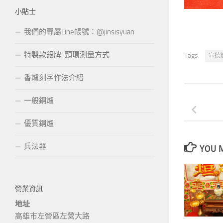
小貼士
我們的專屬Line帳號：@jinsisyuan
特製款銀牌-頸環測量方式
Tags:
宣德
香爐刻字作法介紹
一般銅爐
優質銅爐
兵法器
YOU M
營業資訊
地址
高雄市左營區左營大路