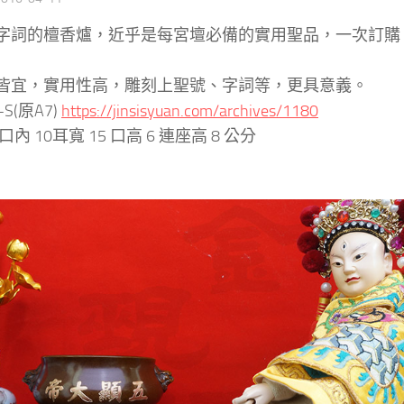
字詞的檀香爐，近乎是每宮壇必備的實用聖品，一次訂購
皆宜，實用性高，雕刻上聖號、字詞等，更具意義。
S(原A7)
https://jinsisyuan.com/archives/1180
內 10耳寬 15 口高 6 連座高 8 公分