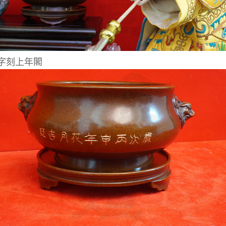
字刻上年閣