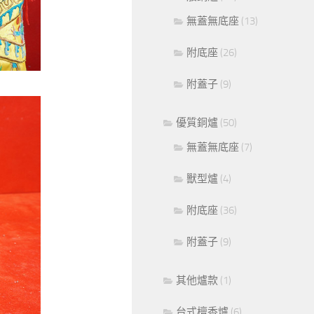
無蓋無底座
(13)
附底座
(26)
附蓋子
(9)
優質銅爐
(50)
無蓋無底座
(7)
獸型爐
(4)
附底座
(36)
附蓋子
(9)
其他爐款
(1)
台式檀香爐
(6)