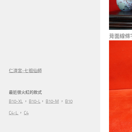
背面線條
仁濟宮-七祖仙師
最近很火紅的款式
B10-XL
，
B10-L
，
B10-M
，
B10
C4-L
，
C4