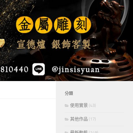
分類
使用實景
(43)
其他作品
(17)
最新動態
(149)