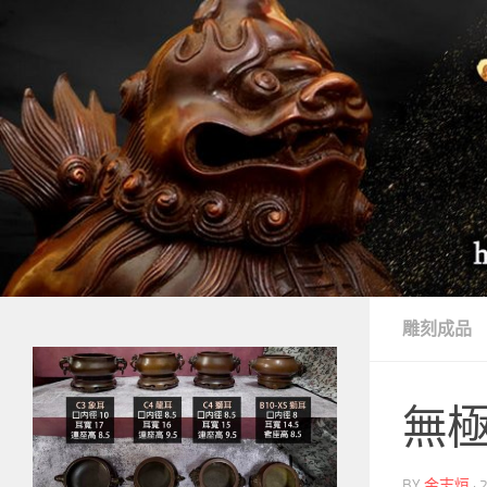
Skip to content
雕刻成品
無極
BY
金志烜
·