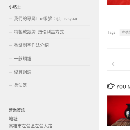
小貼士
我們的專屬Line帳號：@jinsisyuan
特製款銀牌-頸環測量方式
Tags:
宣德
香爐刻字作法介紹
一般銅爐
優質銅爐
兵法器
YOU M
營業資訊
地址
高雄市左營區左營大路