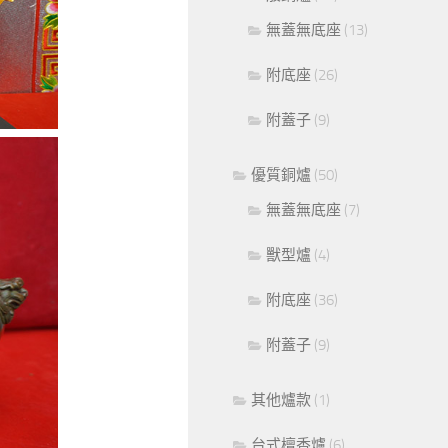
無蓋無底座
(13)
附底座
(26)
附蓋子
(9)
優質銅爐
(50)
無蓋無底座
(7)
獸型爐
(4)
附底座
(36)
附蓋子
(9)
其他爐款
(1)
台式檀香爐
(6)