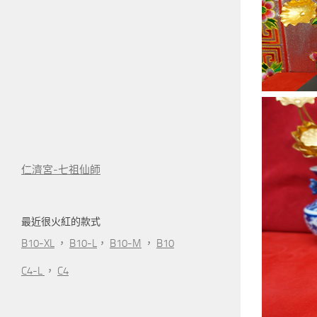
仁濟宮-七祖仙師
最近很火紅的款式
B10-XL
，
B10-L
，
B10-M
，
B10
C4-L
，
C4