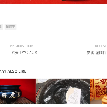
爐
附底座
PREVIOUS STORY
NEXT S
玄天上帝：A4-S
安溪-城隍伯
AY ALSO LIKE...