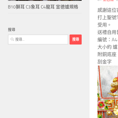
B10獅耳 C3象耳 C4龍耳 宣德爐規格
感謝這位
打上聖號
受用。
搜尋
送禮自用
搜
編號：A4-
尋
大小約 爐口
關
附銅底座
鍵
刮金字
字: