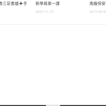
耳香三足香爐
手
新學員第一課
南廠保安
2020-11-13
2017-05-0