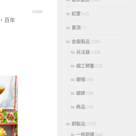
SHARE
紀要
(42)
，百年
置頂
(1)
金銀製品
(295)
兵法器
(169)
細工精鏨
(23)
銀帽
(35)
銀牌
(58)
飾品
(16)
銅製品
(105)
一般銅爐
(44)