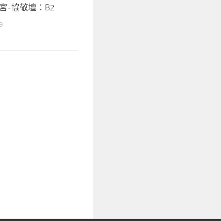
宮-協敬壇：B2
9