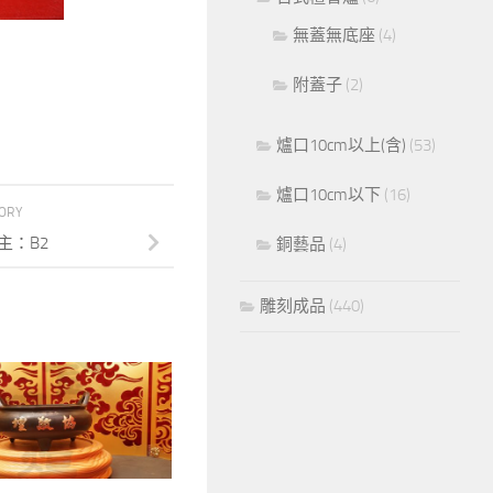
無蓋無底座
(4)
附蓋子
(2)
爐口10cm以上(含)
(53)
爐口10cm以下
(16)
TORY
主：B2
銅藝品
(4)
雕刻成品
(440)