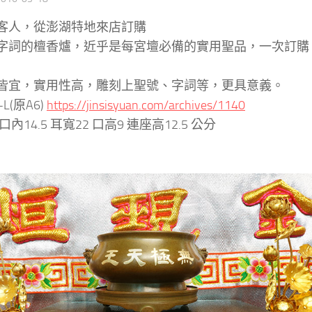
客人，從澎湖特地來店訂購
字詞的檀香爐，近乎是每宮壇必備的實用聖品，一次訂購
皆宜，實用性高，雕刻上聖號、字詞等，更具意義。
L(原A6)
https://jinsisyuan.com/archives/1140
內14.5 耳寬22 口高9 連座高12.5 公分