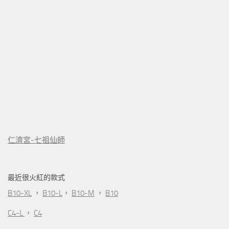
仁濟宮-七祖仙師
最近很火紅的款式
B10-XL
，
B10-L
，
B10-M
，
B10
C4-L
，
C4