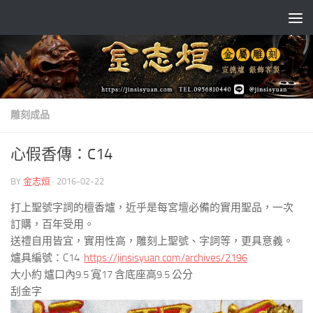
Skip to content
雕刻成品
心假香傳：C14
BY
金志烜
·
2016-02-22
打上聖號字詞的檀香爐，近乎是每宮壇必備的實用聖品，一次
訂購，百年受用。
送禮自用皆宜，實用性高，雕刻上聖號、字詞等，更具意義。
爐具編號：C14
https://jinsisyuan.com/archives/2196
大小約 爐口內9.5 寬17 含底座高9.5 公分
刮金字