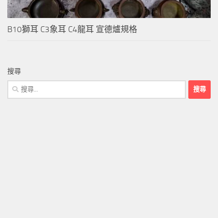
B10獅耳 C3象耳 C4龍耳 宣德爐規格
搜尋
搜
尋
關
鍵
字: