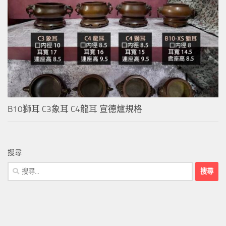
B10獅耳 C3象耳 C4龍耳 宣德爐規格
搜尋
搜
尋
關
鍵
字: