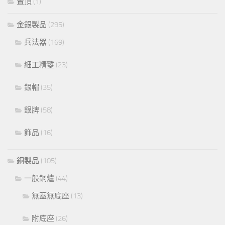
置頂
(1)
金銀製品
(295)
兵法器
(169)
細工精鏨
(23)
銀帽
(35)
銀牌
(58)
飾品
(16)
銅製品
(105)
一般銅爐
(44)
無蓋無底座
(13)
附底座
(26)