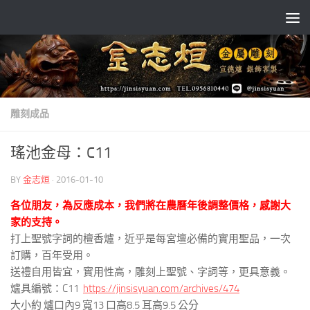
Skip to content
雕刻成品
瑤池金母：C11
BY
金志烜
·
2016-01-10
各位朋友，為反應成本，我們將在農曆年後調整價格，感謝大
家的支持。
打上聖號字詞的檀香爐，近乎是每宮壇必備的實用聖品，一次
訂購，百年受用。
送禮自用皆宜，實用性高，雕刻上聖號、字詞等，更具意義。
爐具編號：C11
https://jinsisyuan.com/archives/474
大小約 爐口內9 寬13 口高8.5 耳高9.5 公分