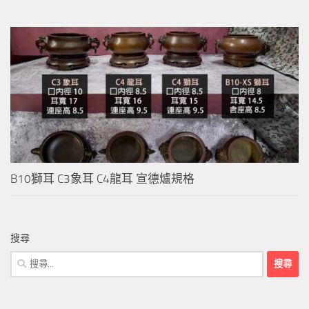
B10獅耳 C3象耳 C4龍耳 宣德爐規格
搜尋
搜
尋
關
鍵