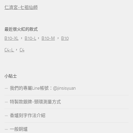
仁濟宮-七祖仙師
最近很火紅的款式
B10-XL
，
B10-L
，
B10-M
，
B10
C4-L
，
C4
小貼士
我們的專屬Line帳號：@jinsisyuan
特製款銀牌-頸環測量方式
香爐刻字作法介紹
一般銅爐