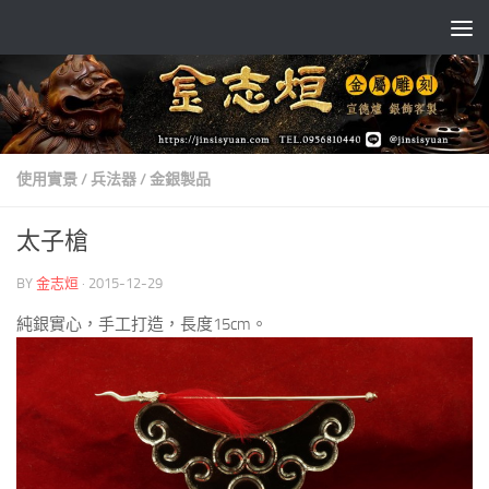
Skip to content
使用實景
/
兵法器
/
金銀製品
太子槍
BY
金志烜
·
2015-12-29
純銀實心，手工打造，長度15cm。