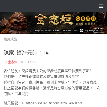
Skip to content
雕刻成品
陳家-鎮海元帥：T4
BY
金志烜
·
2015-12-15
各位朋友，交誼境及主公的聖誕或慶典是否快要到了呢?
我們提供了許多銅爐款式及現貨供您挑選及刻字
送禮自用皆宜，實用性高，雕刻上聖號、字詞等，更具意義。
打上聖號字詞的檀香爐，近乎是每宮壇必備的實用聖品，一次
訂購，百年受用。
爐具編號：T4 https://jinsisyuan.com/archives/1859