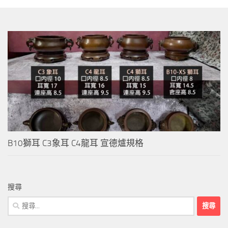
B10獅耳 C3象耳 C4龍耳 宣德爐規格
搜尋
搜
尋
關