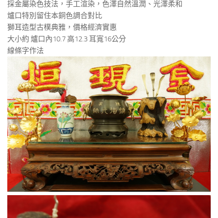
採金屬染色技法，手工渲染，色澤自然溫潤、光澤柔和
爐口特別留住本銅色調合對比
獅耳造型古樸典雅，價格經濟實惠
大小約 爐口內10.7 高12.3 耳寬16公分
線條字作法