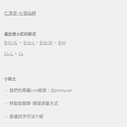
仁濟宮-七祖仙師
最近很火紅的款式
B10-XL
，
B10-L
，
B10-M
，
B10
C4-L
，
C4
小貼士
我們的專屬Line帳號：@jinsisyuan
特製款銀牌-頸環測量方式
香爐刻字作法介紹