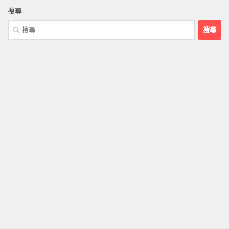
搜尋
搜
尋
關
鍵
字: