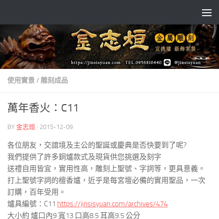
Skip to content
使用實景
/
雕刻成品
萬年香火：C11
BY
金志烜
·
2015-12-09
各位朋友，交誼境及主公的聖誕或慶典是否快要到了呢?
我們提供了許多銅爐款式及現貨供您挑選及刻字
送禮自用皆宜，實用性高，雕刻上聖號、字詞等，更具意義。
打上聖號字詞的檀香爐，近乎是每宮壇必備的實用聖品，一次
訂購，百年受用。
爐具編號：C11
https://jinsisyuan.com/archives/474
大小約 爐口內9 寬13 口高8.5 耳高9.5 公分