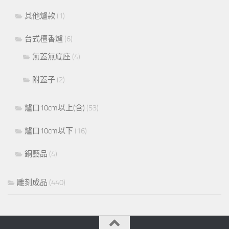
其他爐款
(1)
台式檀香爐
(6)
無蓋無底座
(4)
附蓋子
(2)
爐口10cm以上(含)
(53)
爐口10cm以下
(16)
銅藝品
(4)
雕刻成品
(440)