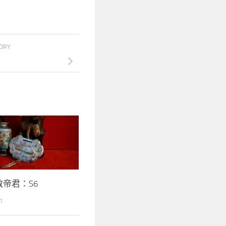
TORY
教帝君：S6
1