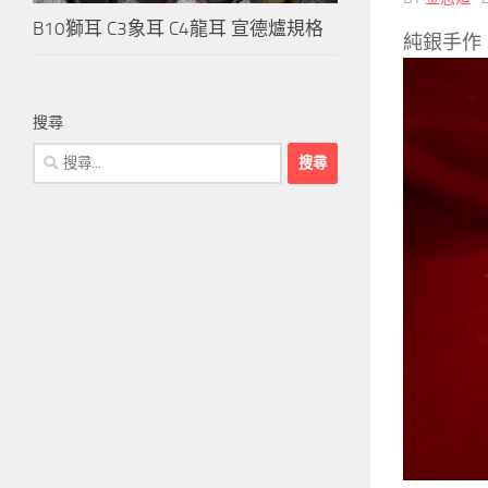
B10獅耳 C3象耳 C4龍耳 宣德爐規格
純銀手作
搜尋
搜
尋
關
鍵
字: