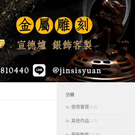
分類
使用實景
(43)
其他作品
(17)
最新動態
(149)