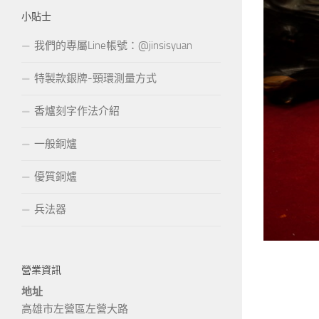
小貼士
我們的專屬Line帳號：@jinsisyuan
特製款銀牌-頸環測量方式
香爐刻字作法介紹
一般銅爐
優質銅爐
兵法器
營業資訊
地址
高雄市左營區左營大路