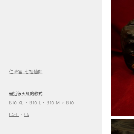
仁濟宮-七祖仙師
最近很火紅的款式
B10-XL
，
B10-L
，
B10-M
，
B10
C4-L
，
C4