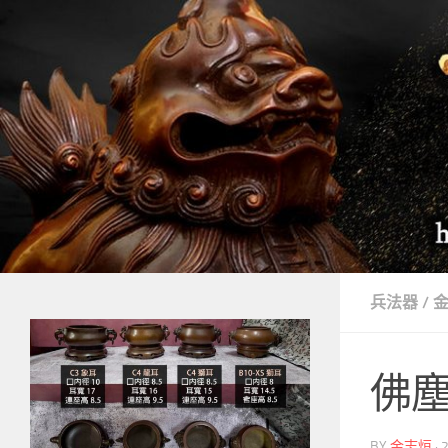
Skip to content
兵法器
/
佛
BY
金志烜
·