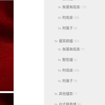
無蓋無底座
(13)
附底座
(26)
附蓋子
(9)
優質銅爐
(50)
無蓋無底座
(7)
獸型爐
(4)
附底座
(36)
附蓋子
(9)
其他爐款
(1)
台式檀香爐
(6)