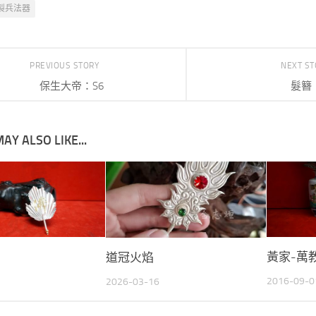
製兵法器
PREVIOUS STORY
NEXT S
保生大帝：S6
髮簪
AY ALSO LIKE...
黃家-萬
道冠火焰
2016-09-0
2026-03-16