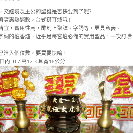
，交誼境及主公的聖誕是否快要到了呢?
濟實惠熱銷款，台式獅耳爐哦 !
皆宜，實用性高，雕刻上聖號、字詞等，更具意義。
字詞的檀香爐，近乎是每宮壇必備的實用聖品，一次訂購
已進入個位數，要買要快唷 !
內10.7 高12.3 耳寬16公分