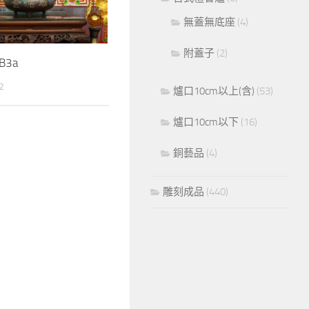
無蓋無底座
(4)
附蓋子
(2)
3a
2
爐口10cm以上(含)
(53)
爐口10cm以下
(16)
銅藝品
(4)
雕刻成品
(440)