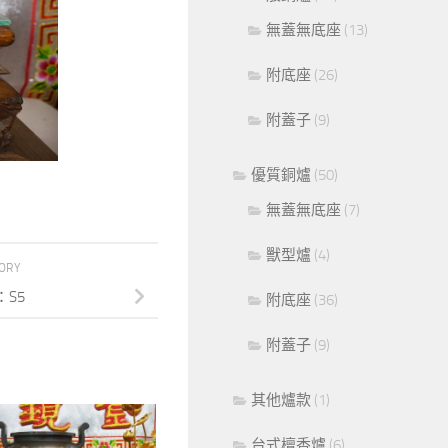
無蓋無底座
(13)
附底座
(26)
附蓋子
(9)
優質銅爐
(50)
無蓋無底座
(7)
獸型爐
(4)
TORY
S5
附底座
(36)
附蓋子
(9)
其他爐款
(1)
台式檀香爐
(6)