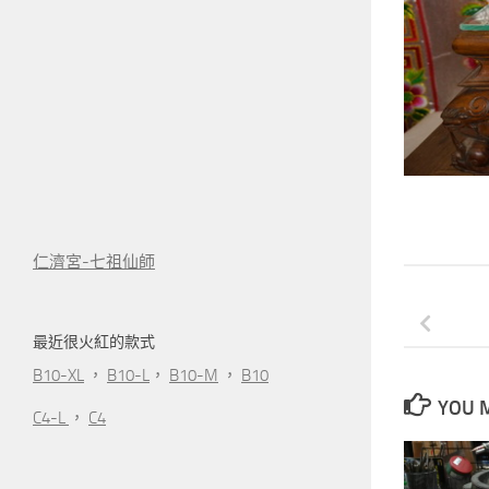
仁濟宮-七祖仙師
最近很火紅的款式
B10-XL
，
B10-L
，
B10-M
，
B10
YOU M
C4-L
，
C4