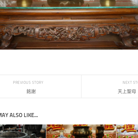
PREVIOUS STORY
NEXT S
銘謝
天上聖母：
AY ALSO LIKE...