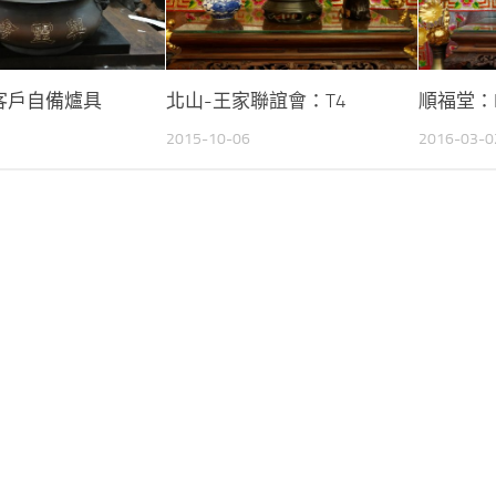
客戶自備爐具
北山-王家聯誼會：T4
順福堂：B
2015-10-06
2016-03-0