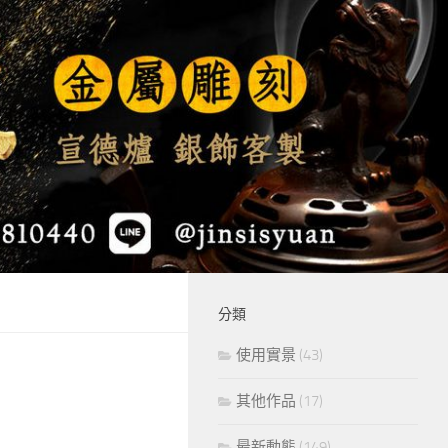
分類
使用實景
(43)
其他作品
(17)
最新動態
(149)