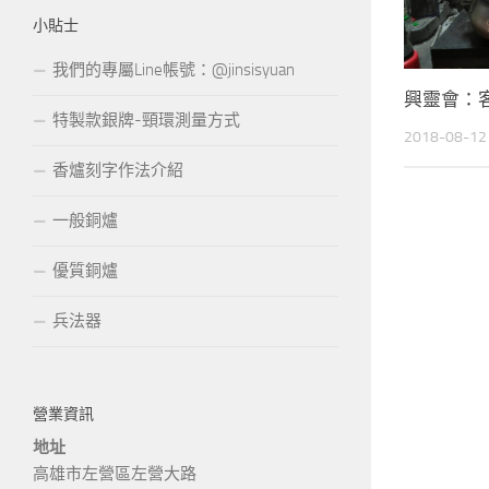
小貼士
我們的專屬Line帳號：@jinsisyuan
興靈會：
特製款銀牌-頸環測量方式
2018-08-12
香爐刻字作法介紹
一般銅爐
優質銅爐
兵法器
營業資訊
地址
高雄市左營區左營大路