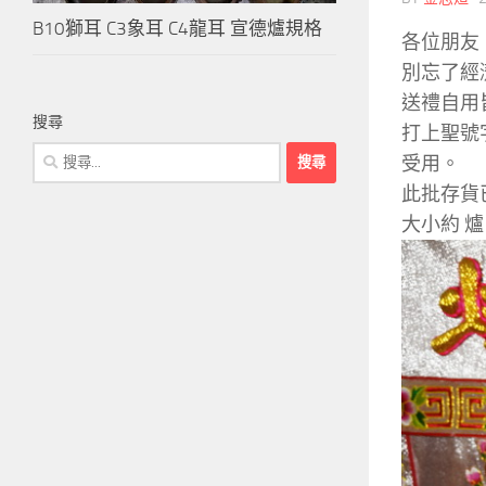
B10獅耳 C3象耳 C4龍耳 宣德爐規格
各位朋友
別忘了經
送禮自用
搜尋
打上聖號
搜
受用。
尋
此批存貨
關
大小約 爐口
鍵
字: