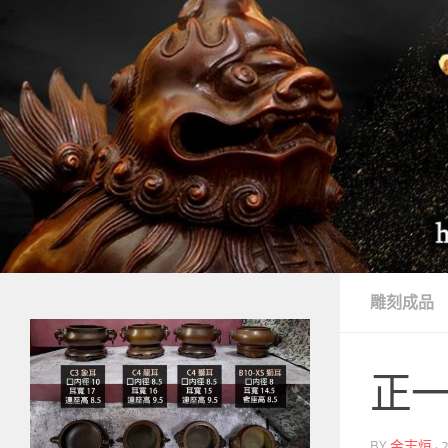
Skip to content
雕刻成品
正一
BY
金志烜
·