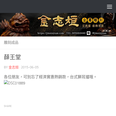
Skip to content
雕刻成品
薛王堂
BY
金志烜
·
2015-06-05
各位朋友，可別忘了經濟實惠熱銷款，台式獅耳爐哦。
SHARE