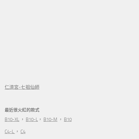
仁濟宮-七祖仙師
最近很火紅的款式
B10-XL
，
B10-L
，
B10-M
，
B10
C4-L
，
C4