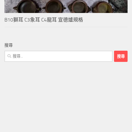
B10獅耳 C3象耳 C4龍耳 宣德爐規格
搜尋
搜
尋
關
鍵
字: