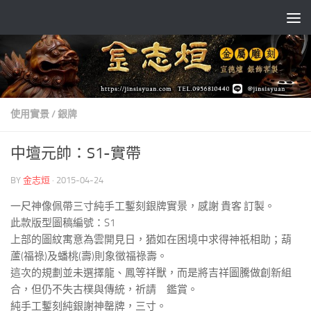
Skip to content
使用實景
/
銀牌
中壇元帥：S1-實帶
BY
金志烜
·
2015-04-24
一尺神像佩帶三寸純手工鏨刻銀牌實景，感謝 貴客 訂製。
此款版型圖稿編號：S1
上部的圖紋寓意為雲開見日，猶如在困境中求得神祇相助；葫
蘆(福祿)及蟠桃(壽)則象徵福祿壽。
這次的規劃並未選擇龍、鳳等祥獸，而是將吉祥圖騰做創新組
合，但仍不失古樸與傳統，祈請 鑑賞。
純手工鏨刻純銀謝神罄牌，三寸。