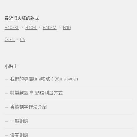
最近很火紅的款式
B10-XL
，
B10-L
，
B10-M
，
B10
C4-L
，
C4
小貼士
我們的專屬Line帳號：@jinsisyuan
特製款銀牌-頸環測量方式
香爐刻字作法介紹
一般銅爐
優質銅爐