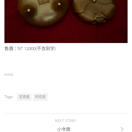
售價：NT 12000(不含刻字)
SHARE
Tags:
宣德爐
附底座
NEXT STORY
小令牌