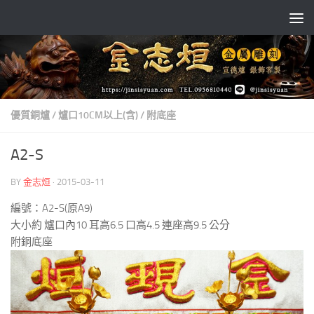
Skip to content
優質銅爐
/
爐口10CM以上(含)
/
附底座
A2-S
BY
金志烜
·
2015-03-11
編號：A2-S(原A9)
大小約 爐口內10 耳高6.5 口高4.5 連座高9.5 公分
附銅底座