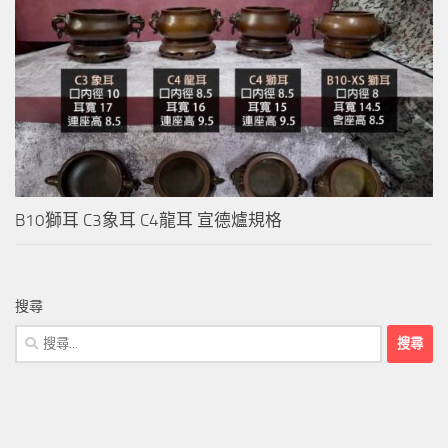
B10獅耳 C3象耳 C4龍耳 宣德爐規格
搜尋
搜
尋
關
鍵
字: