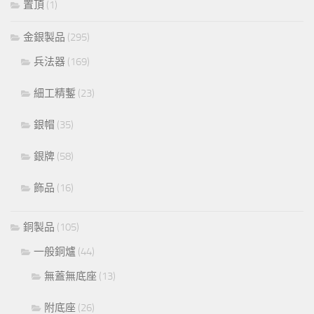
置頂
(1)
金銀製品
(295)
兵法器
(169)
細工精鏨
(23)
銀帽
(35)
銀牌
(58)
飾品
(16)
銅製品
(105)
一般銅爐
(44)
無蓋無底座
(13)
附底座
(26)