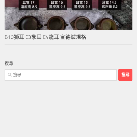
B10獅耳 C3象耳 C4龍耳 宣德爐規格
搜尋
搜
尋
關
鍵
字: