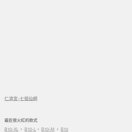
仁濟宮-七祖仙師
最近很火紅的款式
B10-XL
，
B10-L
，
B10-M
，
B10