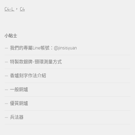
C4-L
，
C4
小貼士
我們的專屬Line帳號：@jinsisyuan
特製款銀牌-頸環測量方式
香爐刻字作法介紹
一般銅爐
優質銅爐
兵法器